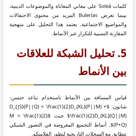
كلمات Soleá على معاني المعاناة والموضوعات الدينية،
بينما تعرض Bulerías المزيد من محتوى الاحتفالات
والمواضيع الاجتماعية. يعتمد هذا التحليل على منهجية
المقارنة النسبية للتكرار عبر الأنماط.
5. تحليل الشبكة للعلاقات
بين الأنماط
قياس المسافة بين الأنماط باستخدام تباعد جنسن-
شانون: $D_{JS}(P||Q) = \frac{1}{2}D_{KL}(P||M) +
\frac{1}{2}D_{KL}(Q||M)$ حيث $M = \frac{1}{2}
(P+Q)$. أنماط التجميع المعروضة في التصور الشبكي
تتطابق مع السجلات التاريخية لتطور الفلامنكو.