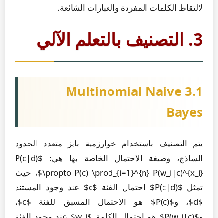
لالتقاط الكلمات المفردة والعبارات الشائعة.
3. التصنيف بالتعلم الآلي
3.1 Multinomial Naive
Bayes
يتم التصنيف باستخدام خوارزمية بايز متعدد الحدود
الساذج، وصيغة الاحتمال الخاصة بها هي: $P(c|d)
\propto P(c) \prod_{i=1}^{n} P(w_i|c)^{x_i}$، حيث
تمثل $P(c|d)$ احتمال الفئة $c$ عند وجود المستند
$d$، و$P(c)$ هو الاحتمال المسبق للفئة $c$،
و$P(w_i|c)$ هو احتمال الكلمة $w_i$ عند وجود الفئة