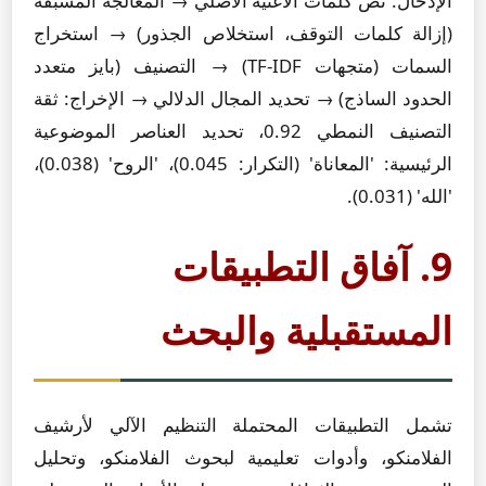
الإدخال: نص كلمات الأغنية الأصلي → المعالجة المسبقة
(إزالة كلمات التوقف، استخلاص الجذور) → استخراج
السمات (متجهات TF-IDF) → التصنيف (بايز متعدد
الحدود الساذج) → تحديد المجال الدلالي → الإخراج: ثقة
التصنيف النمطي 0.92، تحديد العناصر الموضوعية
الرئيسية: 'المعاناة' (التكرار: 0.045)، 'الروح' (0.038)،
'الله' (0.031).
9. آفاق التطبيقات
المستقبلية والبحث
تشمل التطبيقات المحتملة التنظيم الآلي لأرشيف
الفلامنكو، وأدوات تعليمية لبحوث الفلامنكو، وتحليل