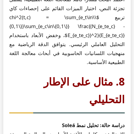
تجزئة النص، اختيار الميزات القائم على إحصاءات كاي
تربيع $\chi^2(t,c) = \sum_{e_t\in\
{0,1\}}\sum_{e_c\in\{0,1\}} \frac{(N_{e_te_c} -
E_{e_te_c})^2}{E_{e_te_c}}$، وخفض الأبعاد باستخدام
التحليل العاملي الرئيسي. يتوافق الدقة الرياضية مع
منهجيات اللسانيات الحاسوبية في أبحاث معالجة اللغة
الطبيعية الأساسية.
8. مثال على الإطار
التحليلي
دراسة حالة: تحليل نمط Soleá