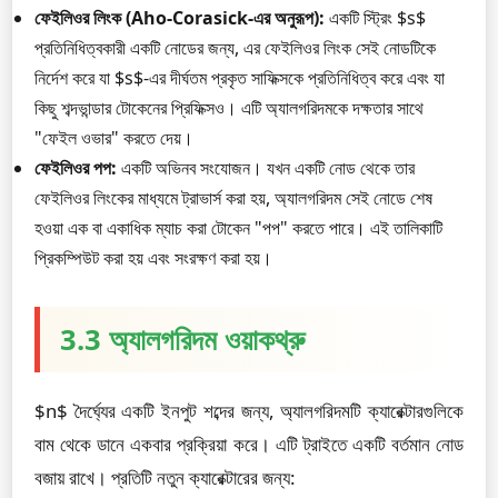
ফেইলিওর লিংক (Aho-Corasick-এর অনুরূপ):
একটি স্ট্রিং $s$
প্রতিনিধিত্বকারী একটি নোডের জন্য, এর ফেইলিওর লিংক সেই নোডটিকে
নির্দেশ করে যা $s$-এর দীর্ঘতম প্রকৃত সাফিক্সকে প্রতিনিধিত্ব করে এবং যা
কিছু শব্দভান্ডার টোকেনের প্রিফিক্সও। এটি অ্যালগরিদমকে দক্ষতার সাথে
"ফেইল ওভার" করতে দেয়।
ফেইলিওর পপ:
একটি অভিনব সংযোজন। যখন একটি নোড থেকে তার
ফেইলিওর লিংকের মাধ্যমে ট্রাভার্স করা হয়, অ্যালগরিদম সেই নোডে শেষ
হওয়া এক বা একাধিক ম্যাচ করা টোকেন "পপ" করতে পারে। এই তালিকাটি
প্রিকম্পিউট করা হয় এবং সংরক্ষণ করা হয়।
3.3 অ্যালগরিদম ওয়াকথ্রু
$n$ দৈর্ঘ্যের একটি ইনপুট শব্দের জন্য, অ্যালগরিদমটি ক্যারেক্টারগুলিকে
বাম থেকে ডানে একবার প্রক্রিয়া করে। এটি ট্রাইতে একটি বর্তমান নোড
বজায় রাখে। প্রতিটি নতুন ক্যারেক্টারের জন্য: