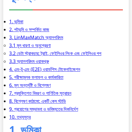
1. ভূমিকা
2. পটভূমি ও সম্পর্কিত কাজ
3. LinMaxMatch অ্যালগরিদম
3.1 মূল ধারণা ও অনুপ্রেরণা
3.2 ডেটা স্ট্রাকচার: ট্রাই, ফেইলিওর লিংক এবং ফেইলিওর পপ
3.3 অ্যালগরিদম ওয়াকথ্রু
4. এন্ড-টু-এন্ড (E2E) ওয়ার্ডপিস টোকেনাইজেশন
5. পরীক্ষামূলক ফলাফল ও কার্যকারিতা
6. মূল অন্তর্দৃষ্টি ও বিশ্লেষণ
7. প্রযুক্তিগত বিবরণ ও গাণিতিক সূত্রায়ন
8. বিশ্লেষণ কাঠামো: একটি কেস স্টাডি
9. প্রয়োগের সম্ভাবনা ও ভবিষ্যতের দিকনির্দেশ
10. তথ্যসূত্র
1. ভূমিকা