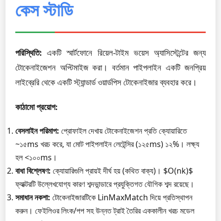
কেস স্টাডি
পরিস্থিতি:
একটি স্মার্টফোনে রিয়েল-টাইম ভয়েস অ্যাসিস্টেন্টের জন্য
টোকেনাইজেশন অপ্টিমাইজ করা। বর্তমান পাইপলাইন একটি জনপ্রিয়
লাইব্রেরি থেকে একটি স্ট্যান্ডার্ড ওয়ার্ডপিস টোকেনাইজার ব্যবহার করে।
কাঠামো প্রয়োগ:
বেসলাইন পরিমাপ:
প্রোফাইল দেখায় টোকেনাইজেশন প্রতি ক্যোয়ারিতে
~১৫ms খরচ করে, যা মোট পাইপলাইন লেটেন্সির (১২৫ms) ১২%। লক্ষ্য
হল <১০০ms।
বাধা বিশ্লেষণ:
ক্যোয়ারিগুলি প্রায়ই দীর্ঘ হয় (কথিত বাক্য)। $O(nk)$
ফ্যাক্টরটি উল্লেখযোগ্য কারণ শব্দভান্ডারে প্রযুক্তিগত যৌগিক শব্দ রয়েছে।
সমাধান নকশা:
টোকেনাইজারটিকে LinMaxMatch দিয়ে প্রতিস্থাপন
করুন। ফেইলিওর লিংক/পপ সহ উন্নত ট্রাই তৈরির এককালীন খরচ মডেল