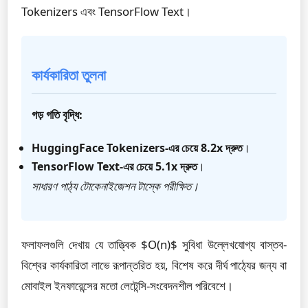
Tokenizers এবং TensorFlow Text।
কার্যকারিতা তুলনা
গড় গতি বৃদ্ধি:
HuggingFace Tokenizers-এর চেয়ে 8.2x দ্রুত
।
TensorFlow Text-এর চেয়ে 5.1x দ্রুত
।
সাধারণ পাঠ্য টোকেনাইজেশন টাস্কে পরীক্ষিত।
ফলাফলগুলি দেখায় যে তাত্ত্বিক $O(n)$ সুবিধা উল্লেখযোগ্য বাস্তব-
বিশ্বের কার্যকারিতা লাভে রূপান্তরিত হয়, বিশেষ করে দীর্ঘ পাঠ্যের জন্য বা
মোবাইল ইনফারেন্সের মতো লেটেন্সি-সংবেদনশীল পরিবেশে।