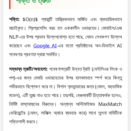
শক্তি ও ত্রুটি
শক্তি:
$O(n)$ গ্যারান্টি তাত্ত্বিকভাবে মার্জিত এবং ব্যবহারিকভাবে
যাচাইকৃত। প্রিপ্রসেসিং খরচ হল এককালীন ওভারহেড। মোবাইল/এজ
NLP-এর উপর প্রভাব উল্লেখযোগ্য হতে পারে, যেমন লেখকগণ উল্লেখ
করেছেন এবং
Google AI
-এর মতো প্রতিষ্ঠানের অন-ডিভাইস AI
গবেষণার প্রবণতা দ্বারা সমর্থিত।
সম্ভাব্য ত্রুটি/অবহেলা:
গবেষণাপত্রটি উন্নত ট্রাই (ফেইলিওর লিংক ও
পপ)-এর জন্য মেমরি ওভারহেডের উপর হালকাভাবে স্পর্শ করে কিন্তু
গভীরভাবে বিশ্লেষণ করে না। বিশাল শব্দভান্ডারের জন্য (যেমন, বহুভাষিক
মডেল), এটি তুচ্ছ নাও হতে পারে। তদুপরি, বেঞ্চমার্কটি চিত্তাকর্ষক হলেও,
নির্দিষ্ট বাস্তবায়নের বিরুদ্ধে। অন্যান্য অপ্টিমাইজড MaxMatch
ভেরিয়েন্টের (যেমন, সাফিক্স অ্যারে ব্যবহার করে) সাথে তুলনা দাবিটিকে
শক্তিশালী করবে।