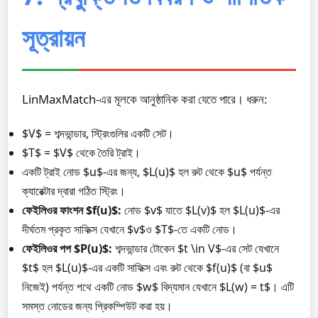
সূত্রায়ন
LinMaxMatch-এর মূলকে আনুষ্ঠানিক করা যেতে পারে। ধরুন:
$V$ = শব্দভান্ডার, স্ট্রিংগুলির একটি সেট।
$T$ = $V$ থেকে তৈরি ট্রাই।
একটি ট্রাই নোড $u$-এর জন্য, $L(u)$ হল রুট থেকে $u$ পর্যন্ত
ক্যারেক্টার দ্বারা গঠিত স্ট্রিং।
ফেইলিওর ফাংশন $f(u)$:
নোড $v$ যাতে $L(v)$ হল $L(u)$-এর
দীর্ঘতম প্রকৃত সাফিক্স যেখানে $v$ও $T$-তে একটি নোড।
ফেইলিওর পপ $P(u)$:
শব্দভান্ডার টোকেন $t \in V$-এর সেট যেখানে
$t$ হল $L(u)$-এর একটি সাফিক্স এবং রুট থেকে $f(u)$ (বা $u$
নিজেই) পর্যন্ত পথে একটি নোড $w$ বিদ্যমান যেখানে $L(w) = t$। এটি
সমস্ত নোডের জন্য প্রিকম্পিউট করা হয়।