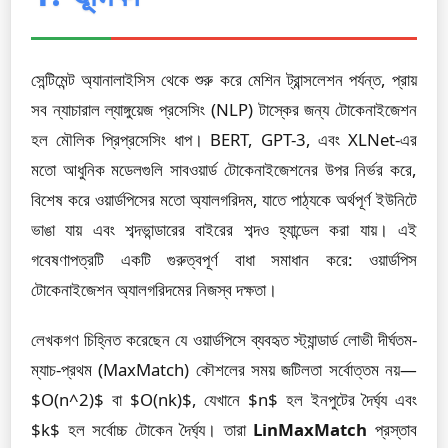
সেন্টিমেন্ট অ্যানালাইসিস থেকে শুরু করে মেশিন ট্রান্সলেশন পর্যন্ত, প্রায়
সব ন্যাচারাল ল্যাঙ্গুয়েজ প্রসেসিং (NLP) টাস্কের জন্য টোকেনাইজেশন
হল মৌলিক প্রিপ্রসেসিং ধাপ। BERT, GPT-3, এবং XLNet-এর
মতো আধুনিক মডেলগুলি সাবওয়ার্ড টোকেনাইজেশনের উপর নির্ভর করে,
বিশেষ করে ওয়ার্ডপিসের মতো অ্যালগরিদম, যাতে পাঠ্যকে অর্থপূর্ণ ইউনিটে
ভাঙা যায় এবং শব্দভান্ডারের বাইরের শব্দও হ্যান্ডেল করা যায়। এই
গবেষণাপত্রটি একটি গুরুত্বপূর্ণ বাধা সমাধান করে: ওয়ার্ডপিস
টোকেনাইজেশন অ্যালগরিদমের নিজস্ব দক্ষতা।
লেখকগণ চিহ্নিত করেছেন যে ওয়ার্ডপিসে ব্যবহৃত স্ট্যান্ডার্ড লোভী দীর্ঘতম-
ম্যাচ-প্রথম (MaxMatch) কৌশলের সময় জটিলতা সর্বোত্তম নয়—
$O(n^2)$ বা $O(nk)$, যেখানে $n$ হল ইনপুটের দৈর্ঘ্য এবং
$k$ হল সর্বোচ্চ টোকেন দৈর্ঘ্য। তারা
LinMaxMatch
প্রস্তাব