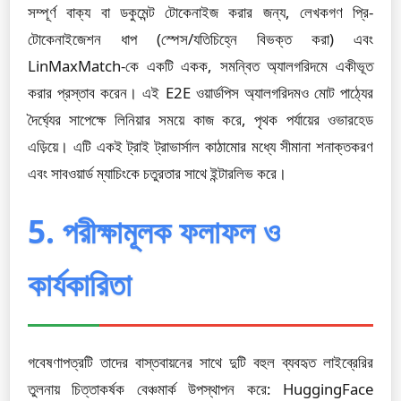
সম্পূর্ণ বাক্য বা ডকুমেন্ট টোকেনাইজ করার জন্য, লেখকগণ প্রি-
টোকেনাইজেশন ধাপ (স্পেস/যতিচিহ্নে বিভক্ত করা) এবং
LinMaxMatch-কে একটি একক, সমন্বিত অ্যালগরিদমে একীভূত
করার প্রস্তাব করেন। এই E2E ওয়ার্ডপিস অ্যালগরিদমও মোট পাঠ্যের
দৈর্ঘ্যের সাপেক্ষে লিনিয়ার সময়ে কাজ করে, পৃথক পর্যায়ের ওভারহেড
এড়িয়ে। এটি একই ট্রাই ট্রাভার্সাল কাঠামোর মধ্যে সীমানা শনাক্তকরণ
এবং সাবওয়ার্ড ম্যাচিংকে চতুরতার সাথে ইন্টারলিভ করে।
5. পরীক্ষামূলক ফলাফল ও
কার্যকারিতা
গবেষণাপত্রটি তাদের বাস্তবায়নের সাথে দুটি বহুল ব্যবহৃত লাইব্রেরির
তুলনায় চিত্তাকর্ষক বেঞ্চমার্ক উপস্থাপন করে: HuggingFace