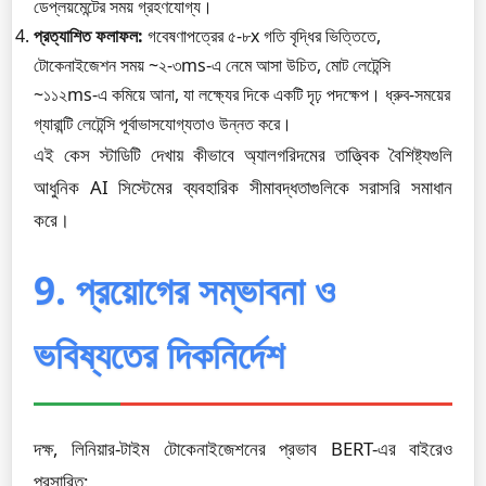
ডেপ্লয়মেন্টের সময় গ্রহণযোগ্য।
প্রত্যাশিত ফলাফল:
গবেষণাপত্রের ৫-৮x গতি বৃদ্ধির ভিত্তিতে,
টোকেনাইজেশন সময় ~২-৩ms-এ নেমে আসা উচিত, মোট লেটেন্সি
~১১২ms-এ কমিয়ে আনা, যা লক্ষ্যের দিকে একটি দৃঢ় পদক্ষেপ। ধ্রুব-সময়ের
গ্যারান্টি লেটেন্সি পূর্বাভাসযোগ্যতাও উন্নত করে।
এই কেস স্টাডিটি দেখায় কীভাবে অ্যালগরিদমের তাত্ত্বিক বৈশিষ্ট্যগুলি
আধুনিক AI সিস্টেমের ব্যবহারিক সীমাবদ্ধতাগুলিকে সরাসরি সমাধান
করে।
9. প্রয়োগের সম্ভাবনা ও
ভবিষ্যতের দিকনির্দেশ
দক্ষ, লিনিয়ার-টাইম টোকেনাইজেশনের প্রভাব BERT-এর বাইরেও
প্রসারিত: