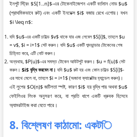
ইনপুট স্ট্রিং $S[1..n]$-এর টোকেনাইজেশন একটি বর্তমান নোড $u$
(প্রাথমিকভাবে রুট) এবং একটি ইনডেক্স $i$ বজায় রেখে এগোয়। যখন
$i \leq n$:
যদি $u$-এর একটি চাইল্ড $v$ থাকে যার এজ লেবেল $S[i]$, তাহলে $u
= v$, $i = i+1$ সেট করুন। যদি $u$ একটি শব্দভান্ডার টোকেনের শেষ
চিহ্নিত করে, এটি নোট করুন।
অন্যথায়, $P(u)$-এর সমস্ত টোকেন আউটপুট করুন। $u = f(u)$ সেট
করুন।
$i$ বৃদ্ধি করবেন না।
যদি $u$ রুট হয় এবং কোন চাইল্ড $S[i]$-
এর সাথে মেলে না, তাহলে $i = i+1$ (অজানা ক্যারেক্টার হ্যান্ডেল করুন)।
এই লুপের $O(n)$ জটিলতা স্পষ্ট, কারণ $i$ হয় বৃদ্ধি পায় অথবা $u$
ফেইলিওর লিংক অনুসরণ করে, যা প্রতি ধাপে একটি ধ্রুবক হিসেবে
অ্যামরটাইজ করা যেতে পারে।
8. বিশ্লেষণ কাঠামো: একটি