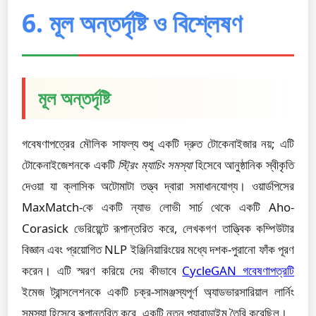
6. মূল অন্তর্দৃষ্টি ও বিশ্লেষণ
মূল অন্তর্দৃষ্টি
গবেষণাপত্রের মৌলিক সাফল্য শুধু একটি দ্রুত টোকেনাইজার নয়; এটি
টোকেনাইজেশনকে একটি
স্ট্রিং ম্যাচিং সমস্যা
হিসেবে আনুষ্ঠানিক স্বীকৃতি
দেওয়া যা ক্লাসিক অটোমাটা তত্ত্ব দ্বারা সমাধানযোগ্য। ওয়ার্ডপিসের
MaxMatch-কে একটি ন্যাভ লোভী সার্চ থেকে একটি Aho-
Corasick ভেরিয়েন্টে রূপান্তরিত করে, লেখকগণ তাত্ত্বিক কম্পিউটার
বিজ্ঞান এবং প্রয়োগিত NLP ইঞ্জিনিয়ারিংয়ের মধ্যে দশক-পুরানো ফাঁক পূরণ
করেন। এটি স্মরণ করিয়ে দেয় কীভাবে
CycleGAN গবেষণাপত্রটি
ইমেজ ট্রান্সলেশনকে একটি চক্র-সামঞ্জস্যপূর্ণ অ্যাডভারসারিয়াল লার্নিং
সমস্যা হিসেবে রূপান্তরিত করে, একটি নতুন প্যারাডাইম তৈরি করেছিল।