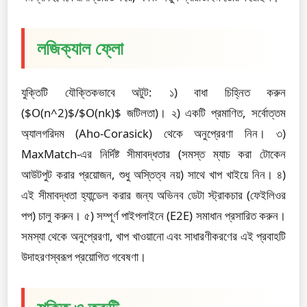
লজিক্যাল ফ্লো
যুক্তিটি যৌক্তিকভাবে অটুট: ১) বাধা চিহ্নিত করুন
($O(n^2)$/$O(nk)$ জটিলতা)। ২) একটি প্রমাণিত, সর্বোত্তম
অ্যালগরিদম (Aho-Corasick) থেকে অনুপ্রেরণা নিন। ৩)
MaxMatch-এর নির্দিষ্ট সীমাবদ্ধতার (সমস্ত ম্যাচ করা টোকেন
আউটপুট করার প্রয়োজন, শুধু অস্তিত্ব নয়) সাথে খাপ খাইয়ে নিন। ৪)
এই সীমাবদ্ধতা হ্যান্ডেল করার জন্য অভিনব ডেটা স্ট্রাকচার (ফেইলিওর
পপ) চালু করুন। ৫) সম্পূর্ণ পাইপলাইনে (E2E) সমাধান প্রসারিত করুন।
সমস্যা থেকে অনুপ্রেরণা, খাপ খাওয়ানো এবং সাধারণীকরণের এই প্রবাহটি
উদাহরণস্বরূপ প্রয়োগিত গবেষণা।