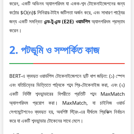
করেন, একটি অভিনব অ্যালগরিদম যা একক-শব্দ টোকেনাইজেশনের জন্য
কঠোর $O(n)$ লিনিয়ার-টাইম জটিলতা অর্জন করে, এবং সাধারণ পাঠ্যের
জন্য একটি সমন্বিত
এন্ড-টু-এন্ড (E2E) ওয়ার্ডপিস
অ্যালগরিদম প্রস্তাব
করেন।
2. পটভূমি ও সম্পর্কিত কাজ
BERT-এ ব্যবহৃত ওয়ার্ডপিস টোকেনাইজেশনে দুটি ধাপ জড়িত: (১) স্পেস
এবং যতিচিহ্নের ভিত্তিতে পাঠ্যকে শব্দে প্রি-টোকেনাইজ করা, এবং (২)
একটি নির্দিষ্ট শব্দভান্ডারের বিপরীতে প্রতিটি শব্দে MaxMatch
অ্যালগরিদম প্রয়োগ করা। MaxMatch, যা চাইনিজ ওয়ার্ড
সেগমেন্টেশনেও ব্যবহৃত হয়, অবশিষ্ট স্ট্রিং-এর দীর্ঘতম প্রিফিক্স নির্বাচন
করে যা একটি শব্দভান্ডার টোকেনের সাথে মেলে।