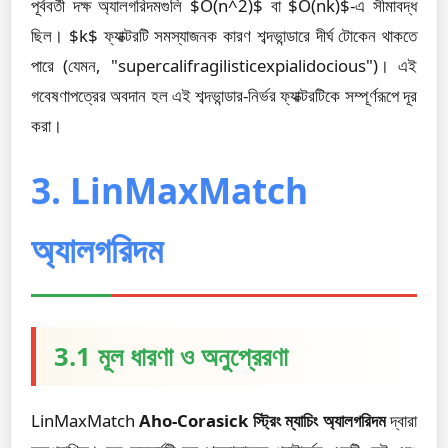
পূর্ববর্তী দক্ষ অ্যালগরিদমগুলি $O(n^2)$ বা $O(nk)$-এ সীমাবদ্ধ
ছিল। $k$ ফ্যাক্টরটি সমস্যাজনক কারণ শব্দভান্ডারে দীর্ঘ টোকেন থাকতে
পারে (যেমন, "supercalifragilisticexpialidocious")। এই
গবেষণাপত্রের অবদান হল এই শব্দভান্ডার-নির্ভর ফ্যাক্টরটিকে সম্পূর্ণরূপে দূর
করা।
3. LinMaxMatch
অ্যালগরিদম
3.1 মূল ধারণা ও অনুপ্রেরণা
LinMaxMatch
Aho-Corasick স্ট্রিং ম্যাচিং অ্যালগরিদম
দ্বারা