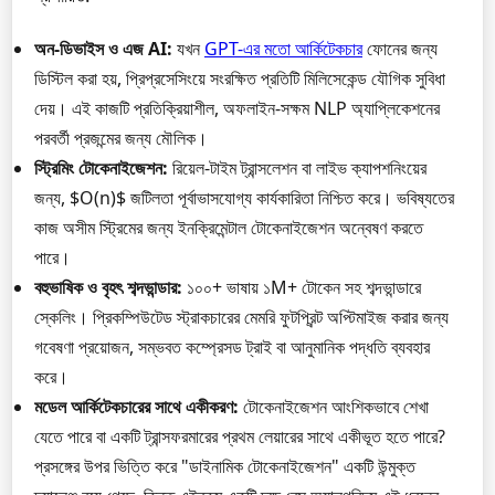
অন-ডিভাইস ও এজ AI:
যখন
GPT-এর মতো আর্কিটেকচার
ফোনের জন্য
ডিস্টিল করা হয়, প্রিপ্রসেসিংয়ে সংরক্ষিত প্রতিটি মিলিসেকেন্ড যৌগিক সুবিধা
দেয়। এই কাজটি প্রতিক্রিয়াশীল, অফলাইন-সক্ষম NLP অ্যাপ্লিকেশনের
পরবর্তী প্রজন্মের জন্য মৌলিক।
স্ট্রিমিং টোকেনাইজেশন:
রিয়েল-টাইম ট্রান্সলেশন বা লাইভ ক্যাপশনিংয়ের
জন্য, $O(n)$ জটিলতা পূর্বাভাসযোগ্য কার্যকারিতা নিশ্চিত করে। ভবিষ্যতের
কাজ অসীম স্ট্রিমের জন্য ইনক্রিমেন্টাল টোকেনাইজেশন অন্বেষণ করতে
পারে।
বহুভাষিক ও বৃহৎ শব্দভান্ডার:
১০০+ ভাষায় ১M+ টোকেন সহ শব্দভান্ডারে
স্কেলিং। প্রিকম্পিউটেড স্ট্রাকচারের মেমরি ফুটপ্রিন্ট অপ্টিমাইজ করার জন্য
গবেষণা প্রয়োজন, সম্ভবত কম্প্রেসড ট্রাই বা আনুমানিক পদ্ধতি ব্যবহার
করে।
মডেল আর্কিটেকচারের সাথে একীকরণ:
টোকেনাইজেশন আংশিকভাবে শেখা
যেতে পারে বা একটি ট্রান্সফরমারের প্রথম লেয়ারের সাথে একীভূত হতে পারে?
প্রসঙ্গের উপর ভিত্তি করে "ডাইনামিক টোকেনাইজেশন" একটি উন্মুক্ত