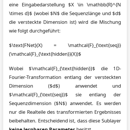
eine Eingabedarstellung $X \in \mathbb{R}^{N
\times d}$ (wobei $N$ die Sequenzlänge und $d$
die versteckte Dimension ist) wird die Mischung
wie folgt durchgeführt:
$\text{FNet}(X) = \mathcal{F}_{\text{seq}}
(\mathcal{F}_{\text{hidden}}(X))$
Wobei $\mathcal{F}_{\text{hidden}}$ die 1D-
Fourier-Transformation entlang der versteckten
Dimension ($d$) anwendet und
$\mathcal{F}_{\text{seq}}$ sie entlang der
Sequenzdimension ($N$) anwendet. Es werden
nur die Realteile des transformierten Ergebnisses
beibehalten. Entscheidend ist, dass diese Sublayer
keine lernbaren Parameter
besitzt.