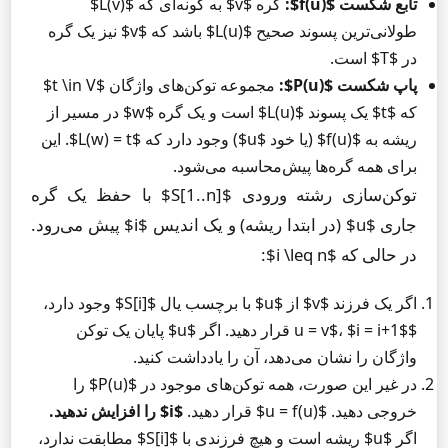
تابع شکست $f(u)$:
گره $v$ به گونه‌ای که $L(v)$
طولانی‌ترین پسوند صحیح $L(u)$ باشد که $v$ نیز یک گره
در $T$ است.
پاپ شکست $P(u)$:
مجموعه توکن‌های واژگان $t \in V$
که $t$ یک پسوند $L(u)$ است و یک گره $w$ در مسیر از
ریشه به $f(u)$ (یا خود $u$) وجود دارد که $L(w) = t$. این
برای همه گره‌ها پیش‌محاسبه می‌شود.
توکن‌سازی رشته ورودی $S[1..n]$ با حفظ یک گره
جاری $u$ (در ابتدا ریشه) و یک اندیس $i$ پیش می‌رود.
در حالی که $i \leq n$:
اگر یک فرزند $v$ از $u$ با برچسب یال $S[i]$ وجود دارد،
$u = v$، $i = i+1$ قرار دهید. اگر $u$ پایان یک توکن
واژگان را نشان می‌دهد، آن را یادداشت کنید.
در غیر این صورت، همه توکن‌های موجود در $P(u)$ را
خروجی دهید. $u = f(u)$ قرار دهید.
$i$ را افزایش ندهید.
اگر $u$ ریشه است و هیچ فرزندی با $S[i]$ مطابقت ندارد،