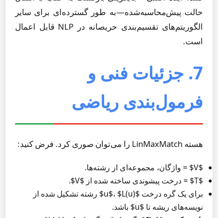
حالت پیش‌محاسبه‌شده—به طور گسترده‌ای برای سایر
الگوریتم‌های تقسیم‌بندی حریصانه در NLP قابل اعمال
است.
7. جزئیات فنی و
فرمول‌بندی ریاضی
هسته LinMaxMatch را می‌توان صوری کرد. فرض کنید:
$V$ = واژگان، مجموعه‌ای از رشته‌ها.
$T$ = درخت پیشوندی ساخته شده از $V$.
برای یک گره درخت $u$، $L(u)$ رشته تشکیل شده از
نویسه‌های ریشه تا $u$ باشد.