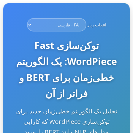
انتخاب زبان
توکن‌سازی Fast
WordPiece: یک الگوریتم
خطی‌زمان برای BERT و
فراتر از آن
تحلیل یک الگوریتم خطی‌زمان جدید برای
توکن‌سازی WordPiece که کارایی
مدل‌های NLP مانند BERT را بهبود