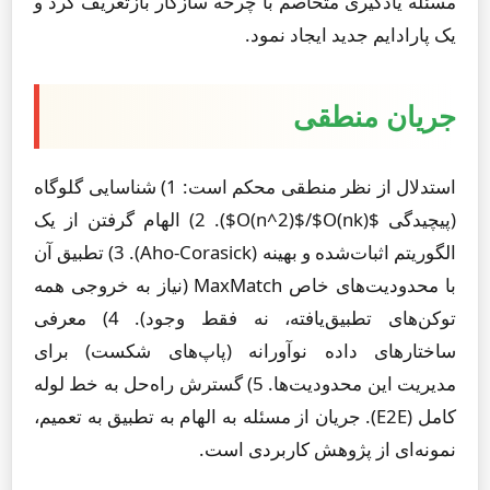
مسئله یادگیری متخاصم با چرخه سازگار بازتعریف کرد و
یک پارادایم جدید ایجاد نمود.
جریان منطقی
استدلال از نظر منطقی محکم است: 1) شناسایی گلوگاه
(پیچیدگی $O(n^2)$/$O(nk)$). 2) الهام گرفتن از یک
الگوریتم اثبات‌شده و بهینه (Aho-Corasick). 3) تطبیق آن
با محدودیت‌های خاص MaxMatch (نیاز به خروجی همه
توکن‌های تطبیق‌یافته، نه فقط وجود). 4) معرفی
ساختارهای داده نوآورانه (پاپ‌های شکست) برای
مدیریت این محدودیت‌ها. 5) گسترش راه‌حل به خط لوله
کامل (E2E). جریان از مسئله به الهام به تطبیق به تعمیم،
نمونه‌ای از پژوهش کاربردی است.