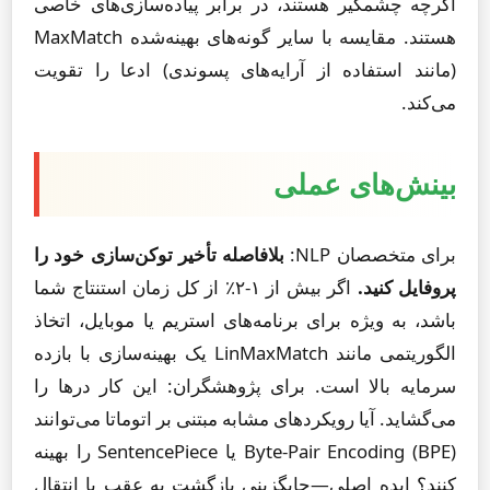
اگرچه چشمگیر هستند، در برابر پیاده‌سازی‌های خاصی
هستند. مقایسه با سایر گونه‌های بهینه‌شده MaxMatch
(مانند استفاده از آرایه‌های پسوندی) ادعا را تقویت
می‌کند.
بینش‌های عملی
برای متخصصان NLP:
بلافاصله تأخیر توکن‌سازی خود را
پروفایل کنید.
اگر بیش از ۱-۲٪ از کل زمان استنتاج شما
باشد، به ویژه برای برنامه‌های استریم یا موبایل، اتخاذ
الگوریتمی مانند LinMaxMatch یک بهینه‌سازی با بازده
سرمایه بالا است. برای پژوهشگران: این کار درها را
می‌گشاید. آیا رویکردهای مشابه مبتنی بر اتوماتا می‌توانند
Byte-Pair Encoding (BPE) یا SentencePiece را بهینه
کنند؟ ایده اصلی—جایگزینی بازگشت به عقب با انتقال