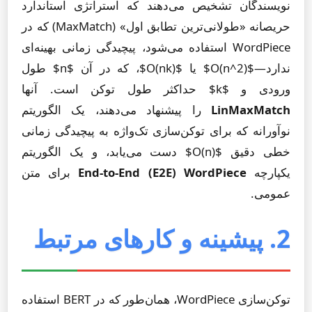
نویسندگان تشخیص می‌دهند که استراتژی استاندارد
حریصانه «طولانی‌ترین تطابق اول» (MaxMatch) که در
WordPiece استفاده می‌شود، پیچیدگی زمانی بهینه‌ای
ندارد—$O(n^2)$ یا $O(nk)$، که در آن $n$ طول
ورودی و $k$ حداکثر طول توکن است. آنها
LinMaxMatch
را پیشنهاد می‌دهند، یک الگوریتم
نوآورانه که برای توکن‌سازی تک‌واژه به پیچیدگی زمانی
خطی دقیق $O(n)$ دست می‌یابد، و یک الگوریتم
یکپارچه
End-to-End (E2E) WordPiece
برای متن
عمومی.
2. پیشینه و کارهای مرتبط
توکن‌سازی WordPiece، همان‌طور که در BERT استفاده