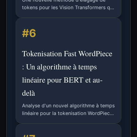
tokens pour les Vision Transformers qui
considère conjointement l'importance
et la diversité des tokens pour réduire
#6
la complexité computationnelle tout en
maintenant la précision.
Tokenisation Fast WordPiece
: Un algorithme à temps
linéaire pour BERT et au-
delà
Analyse d'un nouvel algorithme à temps
linéaire pour la tokenisation WordPiece,
améliorant l'efficacité des modèles de
TAL comme BERT. Détails techniques,
résultats et applications futures.