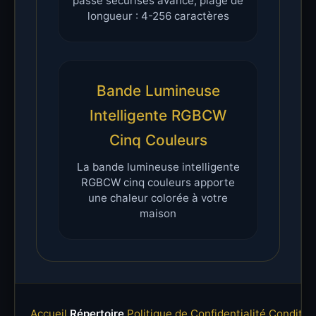
passe sécurisés avancé, plage de
longueur : 4-256 caractères
Bande Lumineuse
Intelligente RGBCW
Cinq Couleurs
La bande lumineuse intelligente
RGBCW cinq couleurs apporte
une chaleur colorée à votre
maison
Accueil
Répertoire
Politique de Confidentialité
Condition