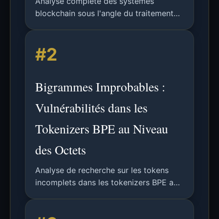
Analyse complète des systèmes
blockchain sous l'angle du traitement
des données, couvrant les technologies
de registre distribué, les protocoles de
#2
consensus, les contrats intelligents et
l'évaluation des performances avec le
cadre BLOCKBENCH.
Bigrammes Improbables :
Vulnérabilités dans les
Tokenizers BPE au Niveau
des Octets
Analyse de recherche sur les tokens
incomplets dans les tokenizers BPE au
niveau des octets et leur vulnérabilité
aux bigrammes improbables