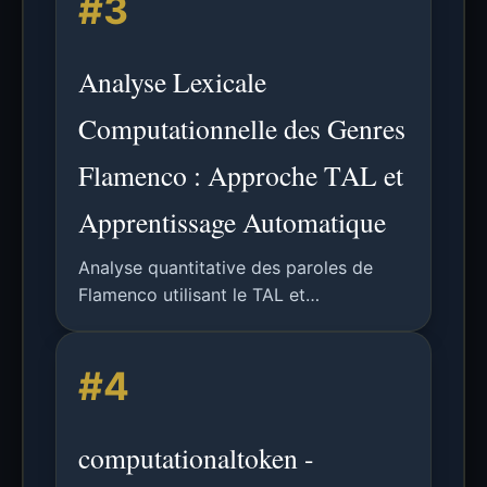
#3
provoquant des comportements
hallucinatoires dans les LLMs.
Analyse Lexicale
Computationnelle des Genres
Flamenco : Approche TAL et
Apprentissage Automatique
Analyse quantitative des paroles de
Flamenco utilisant le TAL et
l'apprentissage automatique pour
classifier les genres, identifier les
#4
champs sémantiques et explorer les
connexions historiques via les motifs
lexicaux.
computationaltoken -