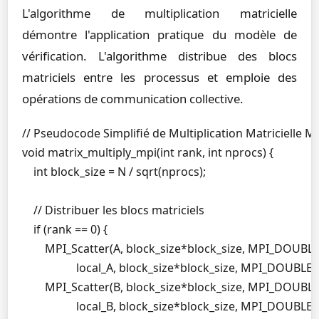
L'algorithme de multiplication matricielle
démontre l'application pratique du modèle de
vérification. L'algorithme distribue des blocs
matriciels entre les processus et emploie des
opérations de communication collective.
// Pseudocode Simplifié de Multiplication Matricielle MP
void matrix_multiply_mpi(int rank, int nprocs) {

    int block_size = N / sqrt(nprocs);

    // Distribuer les blocs matriciels

    if (rank == 0) {

        MPI_Scatter(A, block_size*block_size, MPI_DOUBLE,
                   local_A, block_size*block_size, MPI_DO
        MPI_Scatter(B, block_size*block_size, MPI_DOUBLE,
                   local_B, block_size*block_size, MPI_DO