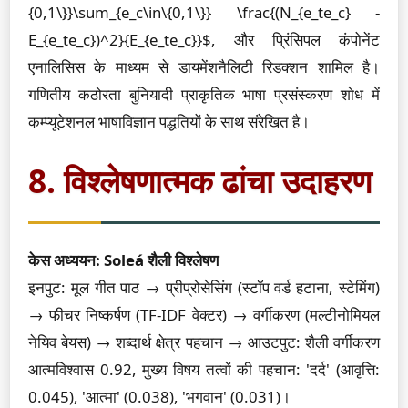
{0,1\}}\sum_{e_c\in\{0,1\}} \frac{(N_{e_te_c} -
E_{e_te_c})^2}{E_{e_te_c}}$, और प्रिंसिपल कंपोनेंट
एनालिसिस के माध्यम से डायमेंशनैलिटी रिडक्शन शामिल है।
गणितीय कठोरता बुनियादी प्राकृतिक भाषा प्रसंस्करण शोध में
कम्प्यूटेशनल भाषाविज्ञान पद्धतियों के साथ संरेखित है।
8. विश्लेषणात्मक ढांचा उदाहरण
केस अध्ययन: Soleá शैली विश्लेषण
इनपुट: मूल गीत पाठ → प्रीप्रोसेसिंग (स्टॉप वर्ड हटाना, स्टेमिंग)
→ फीचर निष्कर्षण (TF-IDF वेक्टर) → वर्गीकरण (मल्टीनोमियल
नेयिव बेयस) → शब्दार्थ क्षेत्र पहचान → आउटपुट: शैली वर्गीकरण
आत्मविश्वास 0.92, मुख्य विषय तत्वों की पहचान: 'दर्द' (आवृत्ति:
0.045), 'आत्मा' (0.038), 'भगवान' (0.031)।