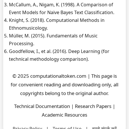
McCallum, A., Nigam, K. (1998). A Comparison of
Event Models for Naive Bayes Text Classification.
Knight, S. (2018). Computational Methods in
Ethnomusicology.
Müller, M. (2015). Fundamentals of Music
Processing.
Goodfellow, I., et al. (2016). Deep Learning (for
technical methodology comparison).
© 2025 computationaltoken.com | This page is
for convenient reading and downloading only, all
copyrights belong to the original author.
Technical Documentation | Research Papers |
Academic Resources
Privacy Policy
|
Terms of Use
|
हमसे संपर्क करें