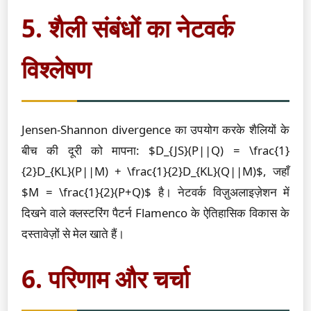
5. शैली संबंधों का नेटवर्क
विश्लेषण
Jensen-Shannon divergence का उपयोग करके शैलियों के
बीच की दूरी को मापना: $D_{JS}(P||Q) = \frac{1}
{2}D_{KL}(P||M) + \frac{1}{2}D_{KL}(Q||M)$, जहाँ
$M = \frac{1}{2}(P+Q)$ है। नेटवर्क विज़ुअलाइज़ेशन में
दिखने वाले क्लस्टरिंग पैटर्न Flamenco के ऐतिहासिक विकास के
दस्तावेज़ों से मेल खाते हैं।
6. परिणाम और चर्चा