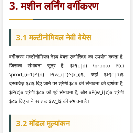
3. मशीन लर्निंग वर्गीकरण
3.1 मल्टीनोमियल नेवी बेयेस
वर्गीकरण मल्टीनोमियल नेइव बेयस एल्गोरिदम का उपयोग करता है,
जिसका संभावना सूत्र है: $P(c|d) \propto P(c)
\prod_{i=1}^{n} P(w_i|c)^{x_i}$, जहां $P(c|d)$
दस्तावेज़ $d$ दिए जाने पर श्रेणी $c$ की संभावना को दर्शाता है,
$P(c)$ श्रेणी $c$ की पूर्व संभावना है, और $P(w_i|c)$ श्रेणी
$c$ दिए जाने पर शब्द $w_i$ की संभावना है।
3.2 मॉडल मूल्यांकन