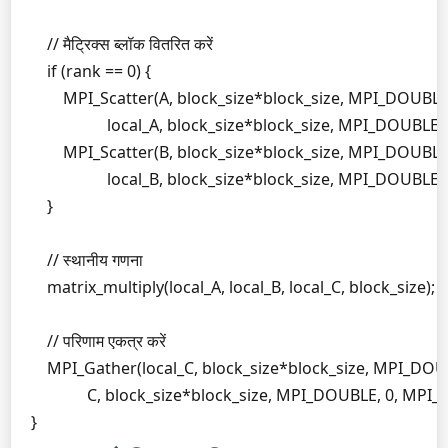
    // मैट्रिक्स ब्लॉक वितरित करें

    if (rank == 0) {

        MPI_Scatter(A, block_size*block_size, MPI_DOUBLE,
                   local_A, block_size*block_size, MPI_DO
        MPI_Scatter(B, block_size*block_size, MPI_DOUBLE,
                   local_B, block_size*block_size, MPI_DO
    }

    // स्थानीय गणना

    matrix_multiply(local_A, local_B, local_C, block_size);

    // परिणाम एकत्र करें

    MPI_Gather(local_C, block_size*block_size, MPI_DOUB
              C, block_size*block_size, MPI_DOUBLE, 0, M
}