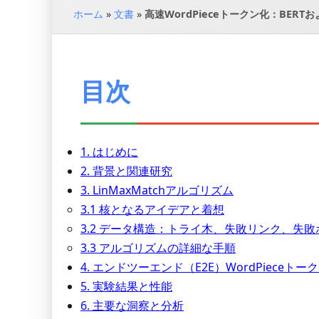
ホーム
»
文書
»
高速WordPieceトークン化：BE
目次
1. はじめに
2. 背景と関連研究
3. LinMaxMatchアルゴリズム
3.1 核となるアイデアと着想
3.2 データ構造：トライ木、失敗リンク、失敗
3.3 アルゴリズムの詳細な手順
4. エンドツーエンド（E2E）WordPieceトー
5. 実験結果と性能
6. 主要な洞察と分析