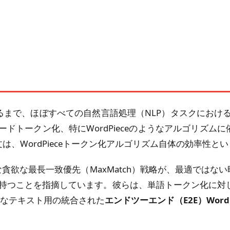
まで、ほぼすべての自然言語処理（NLP）タスクにおける基礎
ワードトークン化、特にWordPieceのようなアルゴリズ
は、WordPieceトークン化アルゴリズム自体の効率性と
な貪欲な最長一致優先（MaxMatch）戦略が、最適ではない時間計
を持つことを指摘しています。彼らは、単語トークン化に対し
なテキスト用の統合された
エンドツーエンド（E2E）WordP