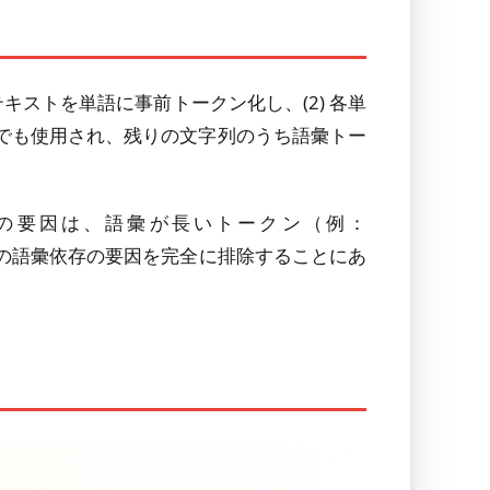
てテキストを単語に事前トークン化し、(2) 各単
書きでも使用され、残りの文字列のうち語彙トー
$k$の要因は、語彙が長いトークン（例：
の貢献は、この語彙依存の要因を完全に排除することにあ