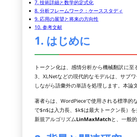
7. 技術詳細と数学的定式化
8. 分析フレームワーク：ケーススタディ
9. 応用の展望と将来の方向性
10. 参考文献
1. はじめに
トークン化は、感情分析から機械翻訳に至る
3、XLNetなどの現代的なモデルは、サブ
しながら語彙外の単語を処理します。本論文
著者らは、WordPieceで使用される標準的
で$n$は入力長、$k$は最大トークン長）
新規アルゴリズム
LinMaxMatch
と、一般的