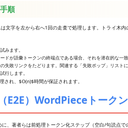
な手順
ムは文字を左から右へ1回の走査で処理します。トライ木
と試みます。
ノードが語彙トークンの終端点である場合、それを潜在的な一
ドの失敗リンクをたどります。関連する「失敗ポップ」リスト
再試行します。
され、$O(n)$時間が保証されます。
E2E）WordPieceトーク
、著者らは前処理トークン化ステップ（空白/句読点での分割