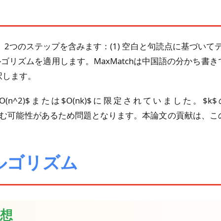
化は、2つのステップを含みます：(1) 空白と句読点に基づい
アルゴリズムを適用します。MaxMatchは中国語の分かち
択します。
n^2)$または$O(nk)$に限定されていました。
alidocious」）を含む可能性があるため問題となります。本論文
hアルゴリズム
着想