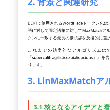
2. 背景と関連研究
BERTで使用されるWordPieceトークン
語に対して固定語彙に対してMaxMatch
クンに一致する最長の接頭辞を反復的に選
これまでの効率的なアルゴリズムは$O(
「supercalifragilisticexpi
ります。
3. LinMaxMatc
3.1 核となるアイデアと