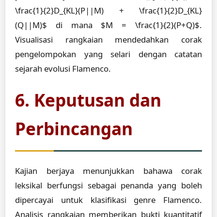
\frac{1}{2}D_{KL}(P||M) + \frac{1}{2}D_{KL}
(Q||M)$ di mana $M = \frac{1}{2}(P+Q)$.
Visualisasi rangkaian mendedahkan corak
pengelompokan yang selari dengan catatan
sejarah evolusi Flamenco.
6. Keputusan dan
Perbincangan
Kajian berjaya menunjukkan bahawa corak
leksikal berfungsi sebagai penanda yang boleh
dipercayai untuk klasifikasi genre Flamenco.
Analisis rangkaian memberikan bukti kuantitatif