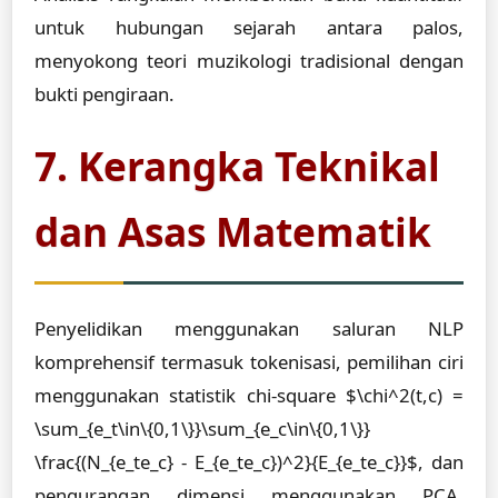
untuk hubungan sejarah antara palos,
menyokong teori muzikologi tradisional dengan
bukti pengiraan.
7. Kerangka Teknikal
dan Asas Matematik
Penyelidikan menggunakan saluran NLP
komprehensif termasuk tokenisasi, pemilihan ciri
menggunakan statistik chi-square $\chi^2(t,c) =
\sum_{e_t\in\{0,1\}}\sum_{e_c\in\{0,1\}}
\frac{(N_{e_te_c} - E_{e_te_c})^2}{E_{e_te_c}}$, dan
pengurangan dimensi menggunakan PCA.