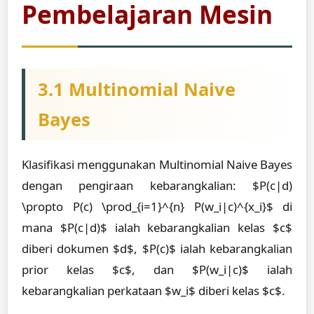
Pembelajaran Mesin
3.1 Multinomial Naive
Bayes
Klasifikasi menggunakan Multinomial Naive Bayes
dengan pengiraan kebarangkalian: $P(c|d)
\propto P(c) \prod_{i=1}^{n} P(w_i|c)^{x_i}$ di
mana $P(c|d)$ ialah kebarangkalian kelas $c$
diberi dokumen $d$, $P(c)$ ialah kebarangkalian
prior kelas $c$, dan $P(w_i|c)$ ialah
kebarangkalian perkataan $w_i$ diberi kelas $c$.