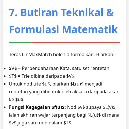
7. Butiran Teknikal &
Formulasi Matematik
Teras LinMaxMatch boleh diformalkan. Biarkan:
$V$ = Perbendaharaan Kata, satu set rentetan.
$T$ = Trie dibina daripada $V$.
Untuk nod trie $u$, biarkan $L(u)$ menjadi
rentetan yang dibentuk oleh aksara daripada akar
ke $u$.
Fungsi Kegagalan $f(u)$:
Nod $v$ supaya $L(v)$
ialah akhiran wajar terpanjang bagi $L(u)$ di mana
$v$ juga satu nod dalam $T$.