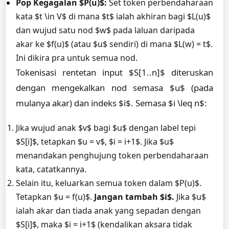
Pop Kegagalan $P(u)$:
Set token perbendaharaan
kata $t \in V$ di mana $t$ ialah akhiran bagi $L(u)$
dan wujud satu nod $w$ pada laluan daripada
akar ke $f(u)$ (atau $u$ sendiri) di mana $L(w) = t$.
Ini dikira pra untuk semua nod.
Tokenisasi rentetan input $S[1..n]$ diteruskan
dengan mengekalkan nod semasa $u$ (pada
mulanya akar) dan indeks $i$. Semasa $i \leq n$:
Jika wujud anak $v$ bagi $u$ dengan label tepi
$S[i]$, tetapkan $u = v$, $i = i+1$. Jika $u$
menandakan penghujung token perbendaharaan
kata, catatkannya.
Selain itu, keluarkan semua token dalam $P(u)$.
Tetapkan $u = f(u)$.
Jangan tambah $i$.
Jika $u$
ialah akar dan tiada anak yang sepadan dengan
$S[i]$, maka $i = i+1$ (kendalikan aksara tidak