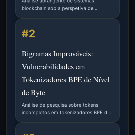
Análise abrangente de sistemas
blockchain sob a perspetiva de
processamento de dados, cobrindo
tecnologias de ledger distribuído,
#2
protocolos de consenso, contratos
inteligentes e benchmarking de
desempenho com o framework
Bigramas Improváveis:
BLOCKBENCH.
Vulnerabilidades em
Tokenizadores BPE de Nível
de Byte
Análise de pesquisa sobre tokens
incompletos em tokenizadores BPE de
nível de byte e sua vulnerabilidade a
bigramas improváveis que causam