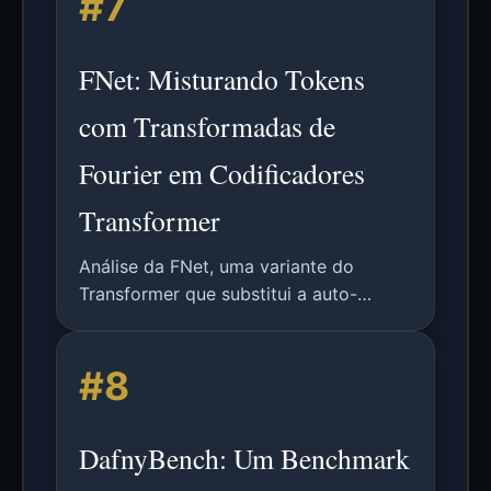
#7
aplicações futuras.
FNet: Misturando Tokens
com Transformadas de
Fourier em Codificadores
Transformer
Análise da FNet, uma variante do
Transformer que substitui a auto-
atenção por Transformadas de Fourier
para treinamento e inferência mais
#8
rápidos, mantendo precisão
competitiva em benchmarks de PLN.
DafnyBench: Um Benchmark