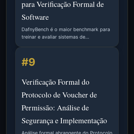
para Verificação Formal de
Software
DafnyBench é o maior benchmark para
treinar e avaliar sistemas de
aprendizado de máquina para
verificação formal de software, com
#9
750+ programas e 53.000+ linhas de
código.
Verificação Formal do
Protocolo de Voucher de
Permissão: Análise de
Segurança e Implementação
Análise formal abrangente do Protocolo