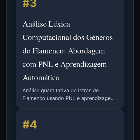
#3
comportamentos alucinatórios em
LLMs.
Análise Léxica
Computacional dos Géneros
do Flamenco: Abordagem
com PNL e Aprendizagem
Automática
Análise quantitativa de letras de
Flamenco usando PNL e aprendizagem
automática para classificar géneros,
identificar campos semânticos e
#4
explorar ligações históricas através de
padrões lexicais.