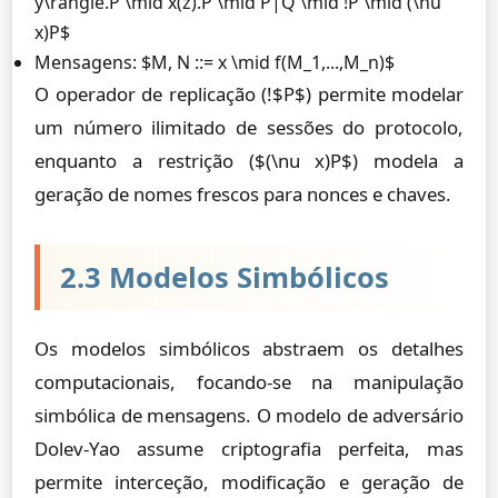
y\rangle.P \mid x(z).P \mid P|Q \mid !P \mid (\nu
x)P$
Mensagens: $M, N ::= x \mid f(M_1,...,M_n)$
O operador de replicação (!$P$) permite modelar
um número ilimitado de sessões do protocolo,
enquanto a restrição ($(\nu x)P$) modela a
geração de nomes frescos para nonces e chaves.
2.3 Modelos Simbólicos
Os modelos simbólicos abstraem os detalhes
computacionais, focando-se na manipulação
simbólica de mensagens. O modelo de adversário
Dolev-Yao assume criptografia perfeita, mas
permite interceção, modificação e geração de