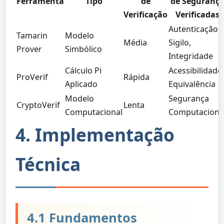
Ferramenta
Tipo
de
de Seguranç
Verificação
Verificadas
Autenticação,
Tamarin
Modelo
Média
Sigilo,
Prover
Simbólico
Integridade
Cálculo Pi
Acessibilidade,
ProVerif
Rápida
Aplicado
Equivalência
Modelo
Segurança
CryptoVerif
Lenta
Computacional
Computaciona
4. Implementação
Técnica
4.1 Fundamentos