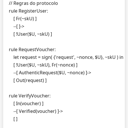
// Regras do protocolo

rule RegisterUser:

    [ Fr(~skU) ]

    --[ ]->

    [ !User($U, ~skU) ]

rule RequestVoucher:

    let request = sign( {'request', ~nonce, $U}, ~skU ) in

    [ !User($U, ~skU), Fr(~nonce) ]

    --[ AuthenticRequest($U, ~nonce) ]->

    [ Out(request) ]

rule VerifyVoucher:

    [ In(voucher) ]

    --[ Verified(voucher) ]->

    [ ]
