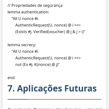
// Propriedades de segurança

lemma authentication:

    "All U nonce #i.

        AuthenticRequest(U, nonce) @ i ==> 

        (Exists #j. Verified(voucher) @ j & j > i)"

lemma secrecy:

    "All U nonce #i.

        AuthenticRequest(U, nonce) @ i ==>

        not (Ex #j. K(nonce) @ j)"

end
7. Aplicações Futuras