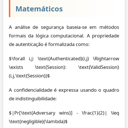
Matemáticos
A análise de segurança baseia-se em métodos
formais da lógica computacional. A propriedade
de autenticação é formalizada como:
$\forall i,j: \text{Authenticated}(i,j) \Rightarrow
\exists \text{Session}: \text{ValidSession}
(i,j,\text{Session})$
A confidencialidade é expressa usando o quadro
de indistinguibilidade:
$|Pr[\text{Adversary wins}] - \frac{1}{2}| \leq
\text{negligible}(\lambda)$