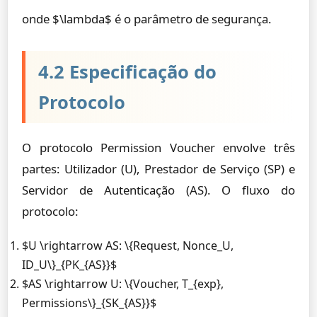
onde $\lambda$ é o parâmetro de segurança.
4.2 Especificação do
Protocolo
O protocolo Permission Voucher envolve três
partes: Utilizador (U), Prestador de Serviço (SP) e
Servidor de Autenticação (AS). O fluxo do
protocolo:
$U \rightarrow AS: \{Request, Nonce_U,
ID_U\}_{PK_{AS}}$
$AS \rightarrow U: \{Voucher, T_{exp},
Permissions\}_{SK_{AS}}$