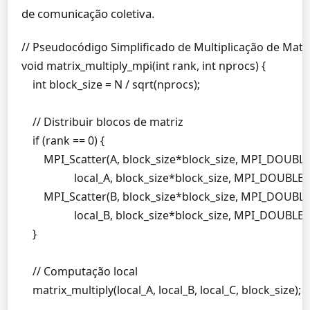
de comunicação coletiva.
// Pseudocódigo Simplificado de Multiplicação de Matri
void matrix_multiply_mpi(int rank, int nprocs) {

    int block_size = N / sqrt(nprocs);

    // Distribuir blocos de matriz

    if (rank == 0) {

        MPI_Scatter(A, block_size*block_size, MPI_DOUBLE,
                   local_A, block_size*block_size, MPI_DO
        MPI_Scatter(B, block_size*block_size, MPI_DOUBLE,
                   local_B, block_size*block_size, MPI_DO
    }

    // Computação local

    matrix_multiply(local_A, local_B, local_C, block_size);
