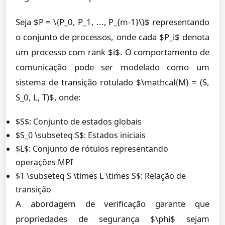
Seja $P = \{P_0, P_1, ..., P_{m-1}\}$ representando
o conjunto de processos, onde cada $P_i$ denota
um processo com rank $i$. O comportamento de
comunicação pode ser modelado como um
sistema de transição rotulado $\mathcal{M} = (S,
S_0, L, T)$, onde:
$S$: Conjunto de estados globais
$S_0 \subseteq S$: Estados iniciais
$L$: Conjunto de rótulos representando
operações MPI
$T \subseteq S \times L \times S$: Relação de
transição
A abordagem de verificação garante que
propriedades de segurança $\phi$ sejam