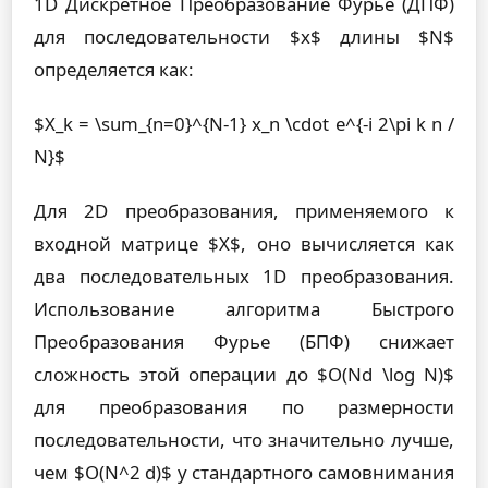
1D Дискретное Преобразование Фурье (ДПФ)
для последовательности $x$ длины $N$
определяется как:
$X_k = \sum_{n=0}^{N-1} x_n \cdot e^{-i 2\pi k n /
N}$
Для 2D преобразования, применяемого к
входной матрице $X$, оно вычисляется как
два последовательных 1D преобразования.
Использование алгоритма Быстрого
Преобразования Фурье (БПФ) снижает
сложность этой операции до $O(Nd \log N)$
для преобразования по размерности
последовательности, что значительно лучше,
чем $O(N^2 d)$ у стандартного самовнимания