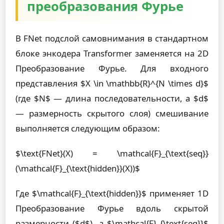
преобразования Фурье
В FNet подслой самовнимания в стандартном
блоке энкодера Transformer заменяется на 2D
Преобразование Фурье. Для входного
представления $X \in \mathbb{R}^{N \times d}$
(где $N$ — длина последовательности, а $d$
— размерность скрытого слоя) смешивание
выполняется следующим образом:
$\text{FNet}(X) = \mathcal{F}_{\text{seq}}
(\mathcal{F}_{\text{hidden}}(X))$
Где $\mathcal{F}_{\text{hidden}}$ применяет 1D
Преобразование Фурье вдоль скрытой
размерности ($d$), а $\mathcal{F}_{\text{seq}}$