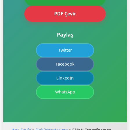
PDF Çevir
Paylaş
Twitter
Facebook
LinkedIn
WhatsApp
Ana Sayfa
»
Dokümantasyon
»
FNet: Transformer