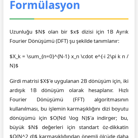
Formülasyon
Uzunluğu $N$ olan bir $x$ dizisi için 1B Ayrık
Fourier Dönüşümü (DFT) şu şekilde tanımlanır:
$X_k = \sum_{n=0}^{N-1} x_n \cdot e^{-i 2\pi k n /
N}$
Girdi matrisi $X$'e uygulanan 2B dönüşüm için, iki
ardışık 1B dönüşüm olarak hesaplanır. Hızlı
Fourier Dönüşümü (FFT) algoritmasının
kullanılması, bu işlemin karmaşıklığını dizi boyutu
dönüşümü için $O(Nd \log N)$'a indirger; bu,
büyük $N$ değerleri için standart öz-dikkatin
$O(N^2 d)$ karmaşıklığından önemli ölçüde daha