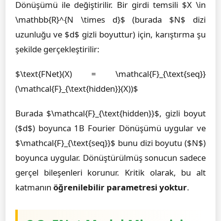
Dönüşümü ile değiştirilir. Bir girdi temsili $X \in
\mathbb{R}^{N \times d}$ (burada $N$ dizi
uzunluğu ve $d$ gizli boyuttur) için, karıştırma şu
şekilde gerçekleştirilir:
$\text{FNet}(X) = \mathcal{F}_{\text{seq}}
(\mathcal{F}_{\text{hidden}}(X))$
Burada $\mathcal{F}_{\text{hidden}}$, gizli boyut
($d$) boyunca 1B Fourier Dönüşümü uygular ve
$\mathcal{F}_{\text{seq}}$ bunu dizi boyutu ($N$)
boyunca uygular. Dönüştürülmüş sonucun sadece
gerçel bileşenleri korunur. Kritik olarak, bu alt
katmanın
öğrenilebilir parametresi yoktur
.