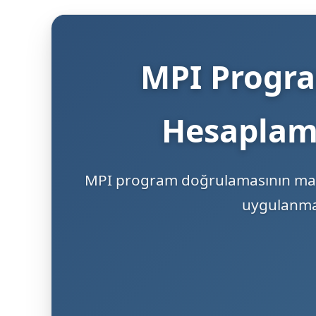
MPI Progra
Hesaplama
MPI program doğrulamasının matem
uygulanmas