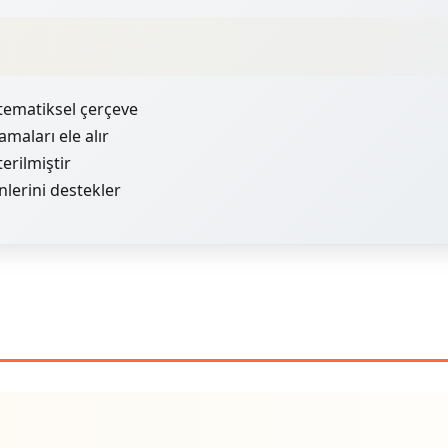
atematiksel çerçeve
maları ele alır
erilmiştir
nlerini destekler