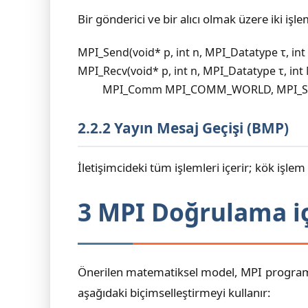
Bir gönderici ve bir alıcı olmak üzere iki işl
MPI_Send(void* p, int n, MPI_Datatype τ, i
MPI_Recv(void* p, int n, MPI_Datatype τ, in
         MPI_Comm MPI_COMM_WORLD, MPI_St
2.2.2 Yayın Mesaj Geçişi (BMP)
İletişimcideki tüm işlemleri içerir; kök işle
3 MPI Doğrulama i
Önerilen matematiksel model, MPI program d
aşağıdaki biçimselleştirmeyi kullanır: