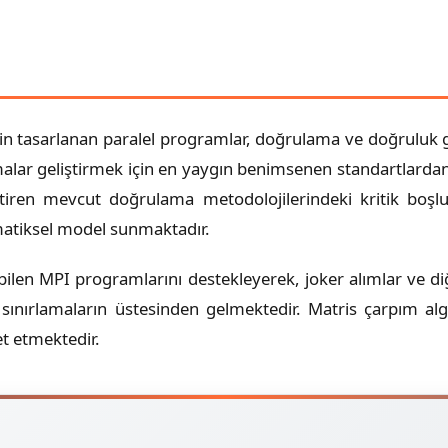
 için tasarlanan paralel programlar, doğrulama ve doğrulu
alar geliştirmek için en yaygın benimsenen standartlardan
ektiren mevcut doğrulama metodolojilerindeki kritik boşlu
matiksel model sunmaktadır.
bilen MPI programlarını destekleyerek, joker alımlar ve d
ınırlamaların üstesinden gelmektedir. Matris çarpım algo
et etmektedir.