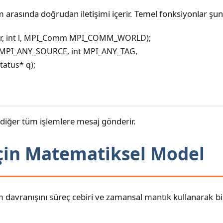
em arasında doğrudan iletişimi içerir. Temel fonksiyonlar şunl
nt r, int l, MPI_Comm MPI_COMM_WORLD);

t MPI_ANY_SOURCE, int MPI_ANY_TAG, 

atus* q);
m diğer tüm işlemlere mesaj gönderir.
çin Matematiksel Model
avranışını süreç cebiri ve zamansal mantık kullanarak biç