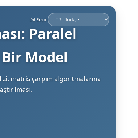
Dil Seçin
sı: Paralel
 Bir Model
zi, matris çarpım algoritmalarına
ştırılması.