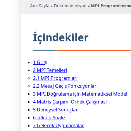
Ana Sayfa
»
Dokümantasyon
»
MPI Programlarını
İçindekiler
1 Giriş
2 MPI Temelleri
2.1 MPI Programları
2.2 Mesaj Geçiş Fonksiyonları
3 MPI Doğrulama için Matematiksel Model
4 Matris Çarpımı Örnek Çalışması
5 Deneysel Sonuçlar
6 Teknik Analiz
7 Gelecek Uygulamalar