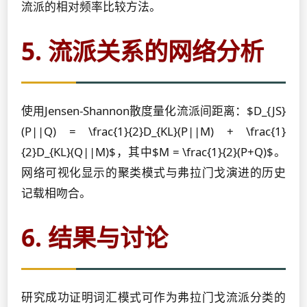
流派的相对频率比较方法。
5. 流派关系的网络分析
使用Jensen-Shannon散度量化流派间距离：$D_{JS}
(P||Q) = \frac{1}{2}D_{KL}(P||M) + \frac{1}
{2}D_{KL}(Q||M)$，其中$M = \frac{1}{2}(P+Q)$。
网络可视化显示的聚类模式与弗拉门戈演进的历史
记载相吻合。
6. 结果与讨论
研究成功证明词汇模式可作为弗拉门戈流派分类的