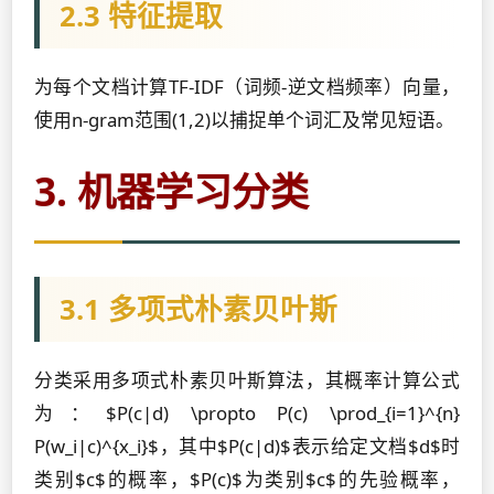
2.3 特征提取
为每个文档计算TF-IDF（词频-逆文档频率）向量，
使用n-gram范围(1,2)以捕捉单个词汇及常见短语。
3. 机器学习分类
3.1 多项式朴素贝叶斯
分类采用多项式朴素贝叶斯算法，其概率计算公式
为：$P(c|d) \propto P(c) \prod_{i=1}^{n}
P(w_i|c)^{x_i}$，其中$P(c|d)$表示给定文档$d$时
类别$c$的概率，$P(c)$为类别$c$的先验概率，