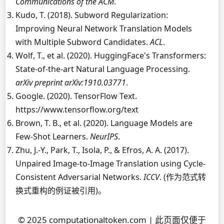
Communications of the ACM
.
Kudo, T. (2018). Subword Regularization:
Improving Neural Network Translation Models
with Multiple Subword Candidates.
ACL
.
Wolf, T., et al. (2020). HuggingFace's Transformers:
State-of-the-art Natural Language Processing.
arXiv preprint arXiv:1910.03771
.
Google. (2020). TensorFlow Text.
https://www.tensorflow.org/text
Brown, T. B., et al. (2020). Language Models are
Few-Shot Learners.
NeurIPS
.
Zhu, J.-Y., Park, T., Isola, P., & Efros, A. A. (2017).
Unpaired Image-to-Image Translation using Cycle-
Consistent Adversarial Networks.
ICCV
. (作为范式转
换式重构的例证被引用)。
© 2025 computationaltoken.com | 此页面仅便于