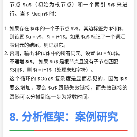
节点 $u$（初始为根节点）和一个索引 $i$ 来进
行。当 $i \leq n$ 时：
如果存在 $u$ 的一个子节点 $v$，其边标签为 $S[i]$，
则设置 $u = v$，$i = i+1$。如果 $u$ 标记了一个词汇
表词元的结尾，则记录它。
否则，输出 $P(u)$ 中的所有词元。设置 $u = f(u)$。
不递增 $i$。
如果 $u$ 是根节点且没有子节点匹配
$S[i]$，则 $i = i+1$（处理未知字符）。
这个循环的 $O(n)$ 复杂度是显而易见的，因为 $i$
要么增加，要么 $u$ 跟随失效链接，而失效链接的
跟随可以分摊到每一步为常数时间。
8. 分析框架：案例研究