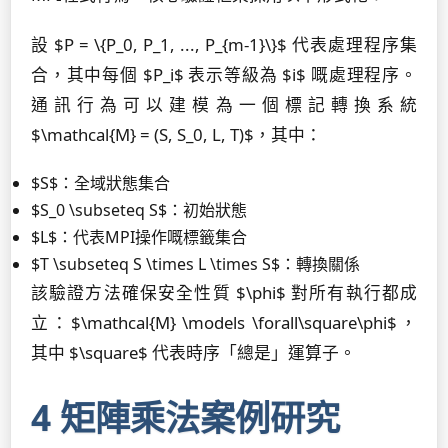
設 $P = \{P_0, P_1, ..., P_{m-1}\}$ 代表處理程序集
合，其中每個 $P_i$ 表示等級為 $i$ 嘅處理程序。
通訊行為可以建模為一個標記轉換系統
$\mathcal{M} = (S, S_0, L, T)$，其中：
$S$：全域狀態集合
$S_0 \subseteq S$：初始狀態
$L$：代表MPI操作嘅標籤集合
$T \subseteq S \times L \times S$：轉換關係
該驗證方法確保安全性質 $\phi$ 對所有執行都成
立：$\mathcal{M} \models \forall\square\phi$，
其中 $\square$ 代表時序「總是」運算子。
4 矩陣乘法案例研究