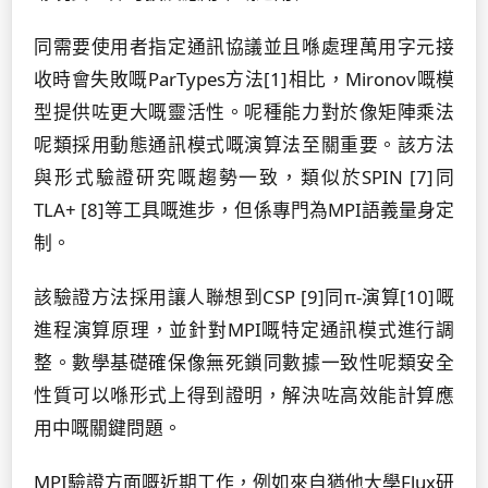
同需要使用者指定通訊協議並且喺處理萬用字元接
收時會失敗嘅ParTypes方法[1]相比，Mironov嘅模
型提供咗更大嘅靈活性。呢種能力對於像矩陣乘法
呢類採用動態通訊模式嘅演算法至關重要。該方法
與形式驗證研究嘅趨勢一致，類似於SPIN [7]同
TLA+ [8]等工具嘅進步，但係專門為MPI語義量身定
制。
該驗證方法採用讓人聯想到CSP [9]同π-演算[10]嘅
進程演算原理，並針對MPI嘅特定通訊模式進行調
整。數學基礎確保像無死鎖同數據一致性呢類安全
性質可以喺形式上得到證明，解決咗高效能計算應
用中嘅關鍵問題。
MPI驗證方面嘅近期工作，例如來自猶他大學Flux研