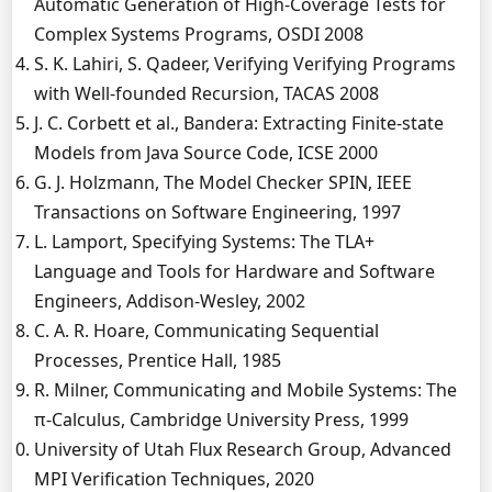
Automatic Generation of High-Coverage Tests for
Complex Systems Programs, OSDI 2008
S. K. Lahiri, S. Qadeer, Verifying Verifying Programs
with Well-founded Recursion, TACAS 2008
J. C. Corbett et al., Bandera: Extracting Finite-state
Models from Java Source Code, ICSE 2000
G. J. Holzmann, The Model Checker SPIN, IEEE
Transactions on Software Engineering, 1997
L. Lamport, Specifying Systems: The TLA+
Language and Tools for Hardware and Software
Engineers, Addison-Wesley, 2002
C. A. R. Hoare, Communicating Sequential
Processes, Prentice Hall, 1985
R. Milner, Communicating and Mobile Systems: The
π-Calculus, Cambridge University Press, 1999
University of Utah Flux Research Group, Advanced
MPI Verification Techniques, 2020