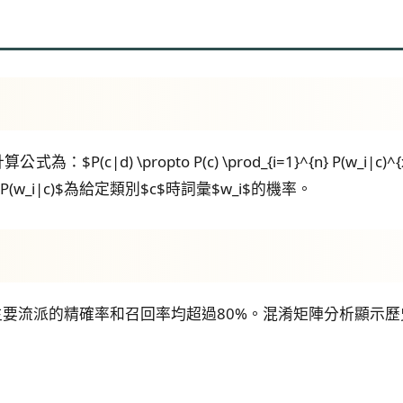
|d) \propto P(c) \prod_{i=1}^{n} P(w_i|c)
(w_i|c)$為給定類別$c$時詞彙$w_i$的機率。
對主要流派的精確率和召回率均超過80%。混淆矩陣分析顯示