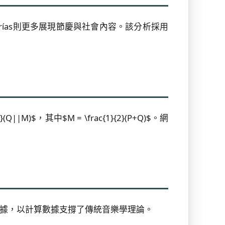
rías則更多展現節慶與社會內容。該分析採用
L}(Q||M)$，其中$M = \frac{1}{2}(P+Q)$。網
據，以計算數據支撐了傳統音樂學理論。