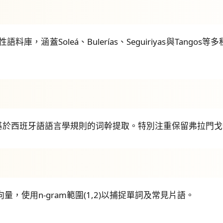
庫，涵蓋Soleá、Bulerías、Seguiriyas與Tan
基於西班牙語語言學規則的词幹提取。特別注重保留弗拉門戈
量，使用n-gram範圍(1,2)以捕捉單詞及常見片語。