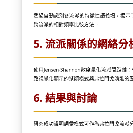
透過自動識別各流派的特徵性語義場，揭示了獨
跨流派的相對頻率比較方法。
5. 流派關係的網絡分
使用Jensen-Shannon散度量化流派間距離：$D_{JS}(P
路視覺化顯示的聚類模式與弗拉門戈演進的
6. 結果與討論
研究成功證明詞彙模式可作為弗拉門戈流派