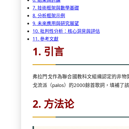
6. 結果與討論
7. 技術框架與數學基礎
8. 分析框架示例
9. 未來應用與研究展望
10. 批判性分析：核心洞見與評估
11. 參考文獻
1. 引言
弗拉門戈作為聯合國教科文組織認定的非物
戈流派（palos）的2000餘首歌詞，
2. 方法论