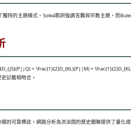
特的主題模式。Soleá歌詞強調苦難與宗教主題，而Bule
析
||Q) = \frac{1}{2}D_{KL}(P||M) + \frac{1}{2}D_{K
歷史記載相吻合。
分類的可靠標誌。網路分析為流派間的歷史關聯提供了量化證