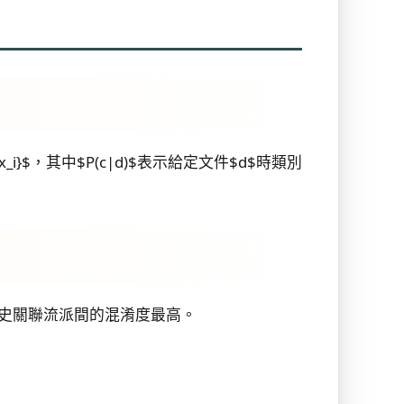
^{x_i}$，其中$P(c|d)$表示給定文件$d$時類別
歷史關聯流派間的混淆度最高。