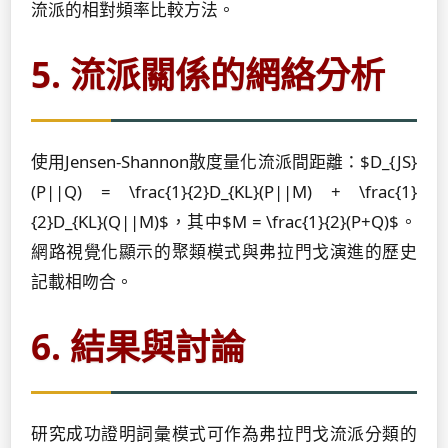
流派的相對頻率比較方法。
5. 流派關係的網絡分析
使用Jensen-Shannon散度量化流派間距離：$D_{JS}
(P||Q) = \frac{1}{2}D_{KL}(P||M) + \frac{1}
{2}D_{KL}(Q||M)$，其中$M = \frac{1}{2}(P+Q)$。
網路視覺化顯示的聚類模式與弗拉門戈演進的歷史
記載相吻合。
6. 結果與討論
研究成功證明詞彙模式可作為弗拉門戈流派分類的