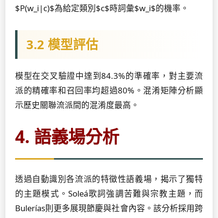
$P(w_i|c)$為給定類別$c$時詞彙$w_i$的機率。
3.2 模型評估
模型在交叉驗證中達到84.3%的準確率，對主要流
派的精確率和召回率均超過80%。混淆矩陣分析顯
示歷史關聯流派間的混淆度最高。
4. 語義場分析
透過自動識別各流派的特徵性語義場，揭示了獨特
的主題模式。Soleá歌詞強調苦難與宗教主題，而
Bulerías則更多展現節慶與社會內容。該分析採用跨