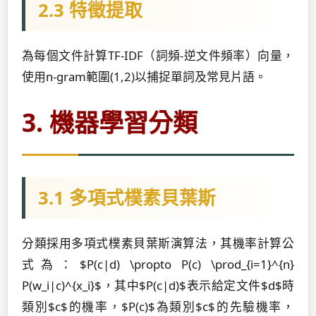
2.3 特徵提取
為每個文件計算TF-IDF（詞頻-逆文件頻率）向量，
使用n-gram範圍(1,2)以捕捉單詞及常見片語。
3. 機器學習分類
3.1 多項式樸素貝葉斯
分類採用多項式樸素貝葉斯演算法，其機率計算公
式為：$P(c|d) \propto P(c) \prod_{i=1}^{n}
P(w_i|c)^{x_i}$，其中$P(c|d)$表示給定文件$d$時
類別$c$的機率，$P(c)$為類別$c$的先驗機率，