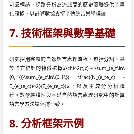
可靠標誌。網路分析為流派間的歷史關聯提供了量
化證據，以計算數據支撐了傳統音樂學理論。
7. 技術框架與數學基礎
研究採用完整的自然語言處理流程，包括分詞、基
於卡方統計的特徵選擇$\chi^2(t,c) = \sum_{e_t\in\
{0,1\}}\sum_{e_c\in\{0,1\}} \frac{(N_{e_te_c} -
E_{e_te_c})^2}{E_{e_te_c}}$，以及主成分分析降
維。數學嚴謹性與基礎自然語言處理研究中的計算
語言學方法論保持一致。
8. 分析框架示例