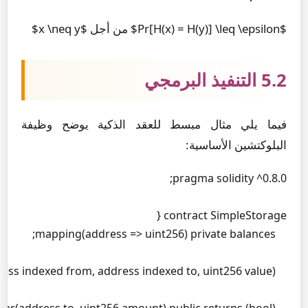
$Pr[H(x) = H(y)] \leq \epsilon$ من أجل $x \neq y$
5.2 التنفيذ البرمجي
فيما يلي مثال مبسط للعقد الذكية يوضح وظيفة
البلوكتشين الأساسية: