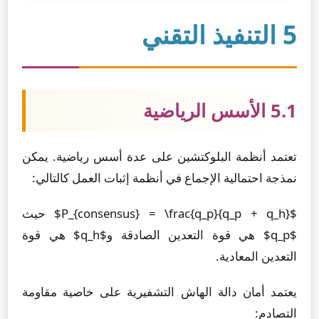
5 التنفيذ التقني
5.1 الأسس الرياضية
تعتمد أنظمة البلوكتشين على عدة أسس رياضية. يمكن
نمذجة احتمالية الإجماع في أنظمة إثبات العمل كالتالي:
$P_{consensus} = \frac{q_p}{q_p + q_h}$ حيث
$q_p$ هي قوة التعدين الصادقة و$q_h$ هي قوة
التعدين المعادية.
يعتمد أمان دالة الهاش التشفيرية على خاصية مقاومة
التصادم: