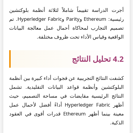
أجرت الدراسة تقييماً شاملاً لثلاثة أنظمة بلوكتشين
رئيسية: Ethereum وParity وHyperledger Fabric. تم
تصميم التجارب لمحاكاة أحمال عمل معالجة البيانات
الواقعية وقياس الأداء تحت ظروف مختلفة.
4.2 تحليل النتائج
كشفت النتائج التجريبية عن فجوات أداء كبيرة بين أنظمة
البلوكتشين وأنظمة قواعد البيانات التقليدية. تشمل
النتائج الرئيسية مقايضات في مساحة التصميم، حيث
أظهر Hyperledger Fabric أداءً أفضل لأحمال عمل
معينة بينما أظهر Ethereum قدرات أقوى في العقود
الذكية.