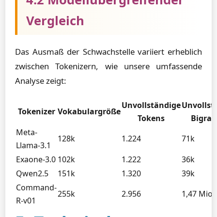
Vergleich
Das Ausmaß der Schwachstelle variiert erheblich
zwischen Tokenizern, wie unsere umfassende
Analyse zeigt:
Unvollständige
Unvollst
Tokenizer
Vokabulargröße
Tokens
Bigra
Meta-
128k
1.224
71k
Llama-3.1
Exaone-3.0
102k
1.222
36k
Qwen2.5
151k
1.320
39k
Command-
255k
2.956
1,47 Mio.
R-v01