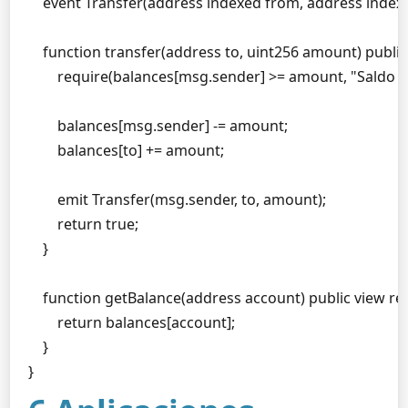
    event Transfer(address indexed from, address indexed
    function transfer(address to, uint256 amount) public 
        require(balances[msg.sender] >= amount, "Saldo in
        balances[msg.sender] -= amount;

        balances[to] += amount;

        emit Transfer(msg.sender, to, amount);

        return true;

    }

    function getBalance(address account) public view retu
        return balances[account];

    }

}