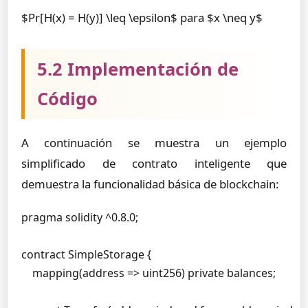
$Pr[H(x) = H(y)] \leq \epsilon$ para $x \neq y$
5.2 Implementación de
Código
A continuación se muestra un ejemplo
simplificado de contrato inteligente que
demuestra la funcionalidad básica de blockchain:
pragma solidity ^0.8.0;

contract SimpleStorage {

    mapping(address => uint256) private balances;
