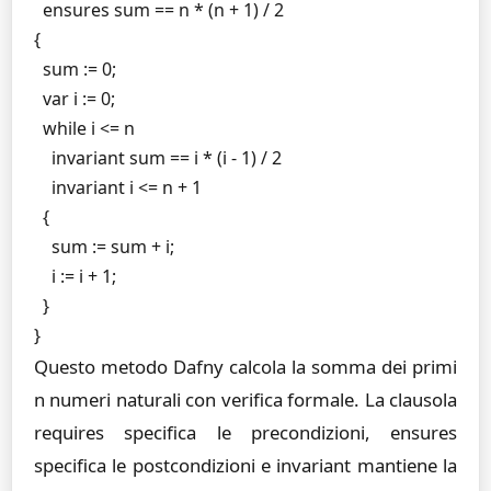
  ensures sum == n * (n + 1) / 2

{

  sum := 0;

  var i := 0;

  while i <= n

    invariant sum == i * (i - 1) / 2

    invariant i <= n + 1

  {

    sum := sum + i;

    i := i + 1;

  }

}
Questo metodo Dafny calcola la somma dei primi
n numeri naturali con verifica formale. La clausola
requires
specifica le precondizioni,
ensures
specifica le postcondizioni e
invariant
mantiene la