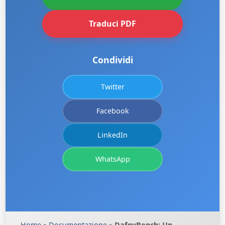
Traduci PDF
Condividi
Twitter
Facebook
LinkedIn
WhatsApp
Home
»
Documentazione
»
DafnyBench: Un