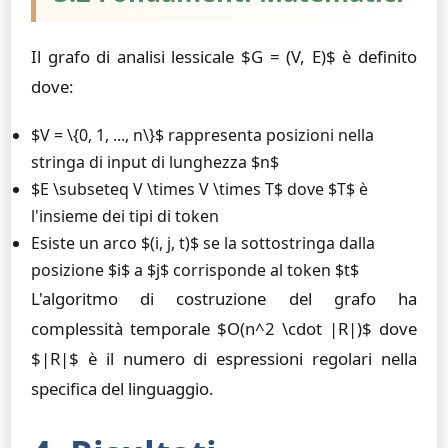
Il grafo di analisi lessicale $G = (V, E)$ è definito
dove:
$V = \{0, 1, ..., n\}$ rappresenta posizioni nella
stringa di input di lunghezza $n$
$E \subseteq V \times V \times T$ dove $T$ è
l'insieme dei tipi di token
Esiste un arco $(i, j, t)$ se la sottostringa dalla
posizione $i$ a $j$ corrisponde al token $t$
L'algoritmo di costruzione del grafo ha
complessità temporale $O(n^2 \cdot |R|)$ dove
$|R|$ è il numero di espressioni regolari nella
specifica del linguaggio.