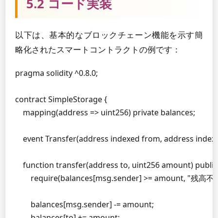
5.2 コード実装
以下は、基本的なブロックチェーン機能を示す簡
略化されたスマートコントラクトの例です：
pragma solidity ^0.8.0;

contract SimpleStorage {

    mapping(address => uint256) private balances;

    event Transfer(address indexed from, address indexed
    function transfer(address to, uint256 amount) public 
        require(balances[msg.sender] >= amount, "残高不足
        balances[msg.sender] -= amount;

        balances[to] += amount;
