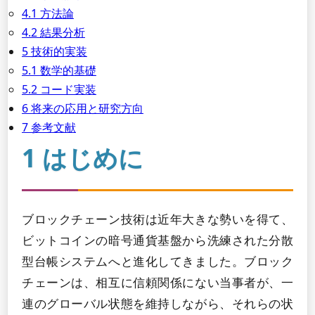
4.1 方法論
4.2 結果分析
5 技術的実装
5.1 数学的基礎
5.2 コード実装
6 将来の応用と研究方向
7 参考文献
1 はじめに
ブロックチェーン技術は近年大きな勢いを得て、
ビットコインの暗号通貨基盤から洗練された分散
型台帳システムへと進化してきました。ブロック
チェーンは、相互に信頼関係にない当事者が、一
連のグローバル状態を維持しながら、それらの状