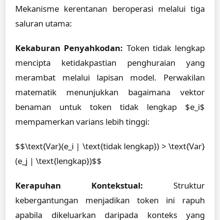
Mekanisme kerentanan beroperasi melalui tiga
saluran utama:
Kekaburan Penyahkodan:
Token tidak lengkap
mencipta ketidakpastian penghuraian yang
merambat melalui lapisan model. Perwakilan
matematik menunjukkan bagaimana vektor
benaman untuk token tidak lengkap $e_i$
mempamerkan varians lebih tinggi:
$$\text{Var}(e_i | \text{tidak lengkap}) > \text{Var}
(e_j | \text{lengkap})$$
Kerapuhan Kontekstual:
Struktur
kebergantungan menjadikan token ini rapuh
apabila dikeluarkan daripada konteks yang