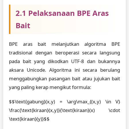
2.1 Pelaksanaan BPE Aras
Bait
BPE aras bait melanjutkan algoritma BPE
tradisional dengan beroperasi secara langsung
pada bait yang dikodkan UTF-8 dan bukannya
aksara Unicode. Algoritma ini secara berulang
menggabungkan pasangan bait atau jujukan bait
yang paling kerap mengikut formula:
$$\text{gabung}(x,y) = \arg\max_{(x,y) \in V}
\frac{\text{kiraan}(x,y)}{\text{kiraan}(x) \cdot
\text{kiraan}(y)}$$