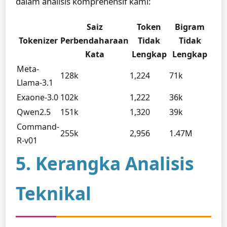
dalam analisis komprehensif kami:
Saiz
Token
Bigram
Tokenizer
Perbendaharaan
Tidak
Tidak
Kata
Lengkap
Lengkap
Meta-
128k
1,224
71k
Llama-3.1
Exaone-3.0
102k
1,222
36k
Qwen2.5
151k
1,320
39k
Command-
255k
2,956
1.47M
R-v01
5. Kerangka Analisis
Teknikal