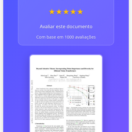
★
★
★
★
★
Avaliar este documento
Com base em 1000 avaliações