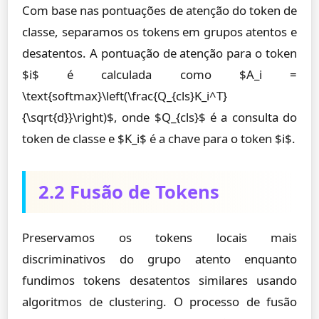
Com base nas pontuações de atenção do token de
classe, separamos os tokens em grupos atentos e
desatentos. A pontuação de atenção para o token
$i$ é calculada como $A_i =
\text{softmax}\left(\frac{Q_{cls}K_i^T}
{\sqrt{d}}\right)$, onde $Q_{cls}$ é a consulta do
token de classe e $K_i$ é a chave para o token $i$.
2.2 Fusão de Tokens
Preservamos os tokens locais mais
discriminativos do grupo atento enquanto
fundimos tokens desatentos similares usando
algoritmos de clustering. O processo de fusão