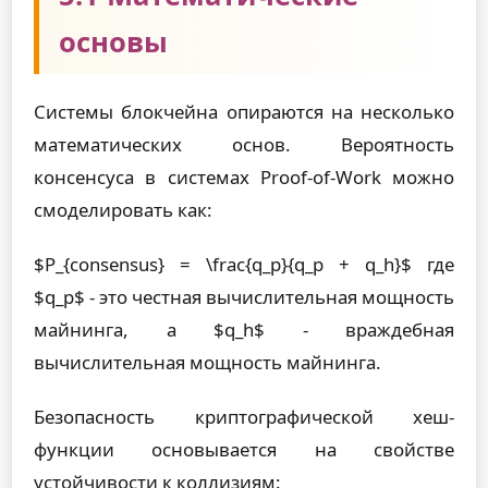
основы
Системы блокчейна опираются на несколько
математических основ. Вероятность
консенсуса в системах Proof-of-Work можно
смоделировать как:
$P_{consensus} = \frac{q_p}{q_p + q_h}$ где
$q_p$ - это честная вычислительная мощность
майнинга, а $q_h$ - враждебная
вычислительная мощность майнинга.
Безопасность криптографической хеш-
функции основывается на свойстве
устойчивости к коллизиям: