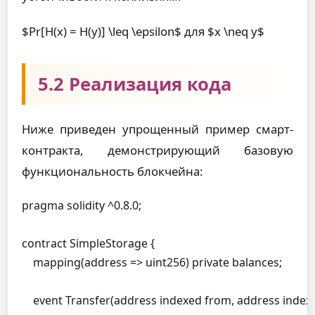
$Pr[H(x) = H(y)] \leq \epsilon$ для $x \neq y$
5.2 Реализация кода
Ниже приведен упрощенный пример смарт-
контракта, демонстрирующий базовую
функциональность блокчейна:
pragma solidity ^0.8.0;

contract SimpleStorage {

    mapping(address => uint256) private balances;

    event Transfer(address indexed from, address indexed