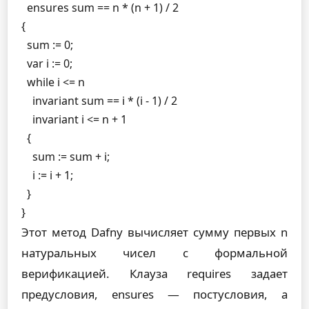
  ensures sum == n * (n + 1) / 2

{

  sum := 0;

  var i := 0;

  while i <= n

    invariant sum == i * (i - 1) / 2

    invariant i <= n + 1

  {

    sum := sum + i;

    i := i + 1;

  }

}
Этот метод Dafny вычисляет сумму первых n
натуральных чисел с формальной
верификацией. Клауза
requires
задает
предусловия,
ensures
— постусловия, а