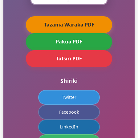
Tazama Waraka PDF
Pakua PDF
Tafsiri PDF
Shiriki
Twitter
Facebook
LinkedIn