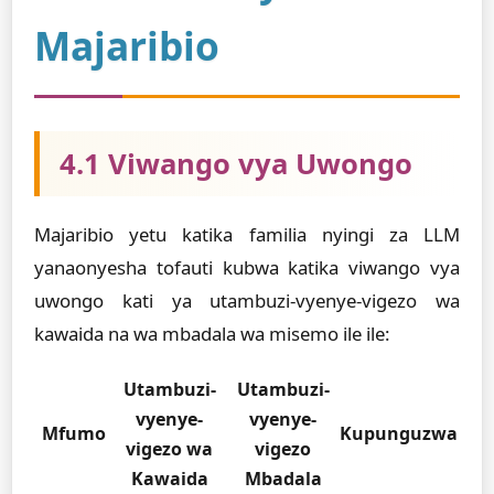
Majaribio
4.1 Viwango vya Uwongo
Majaribio yetu katika familia nyingi za LLM
yanaonyesha tofauti kubwa katika viwango vya
uwongo kati ya utambuzi-vyenye-vigezo wa
kawaida na wa mbadala wa misemo ile ile:
Utambuzi-
Utambuzi-
vyenye-
vyenye-
Mfumo
Kupunguzwa
vigezo wa
vigezo
Kawaida
Mbadala