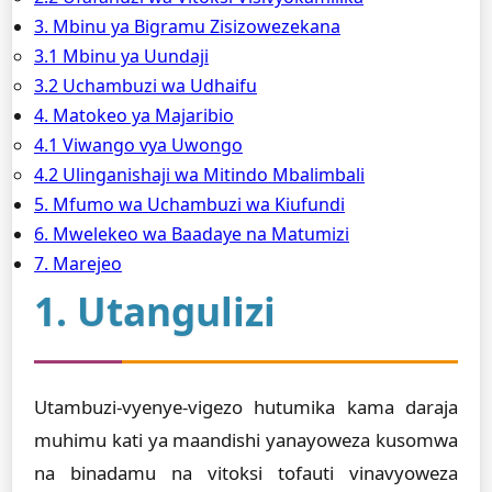
3. Mbinu ya Bigramu Zisizowezekana
3.1 Mbinu ya Uundaji
3.2 Uchambuzi wa Udhaifu
4. Matokeo ya Majaribio
4.1 Viwango vya Uwongo
4.2 Ulinganishaji wa Mitindo Mbalimbali
5. Mfumo wa Uchambuzi wa Kiufundi
6. Mwelekeo wa Baadaye na Matumizi
7. Marejeo
1. Utangulizi
Utambuzi-vyenye-vigezo hutumika kama daraja
muhimu kati ya maandishi yanayoweza kusomwa
na binadamu na vitoksi tofauti vinavyoweza