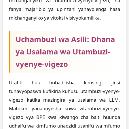
mchanganyiko za utambuzi-vyenye-vigezo, na
fanya majaribio ya upinzani yanayolenga hasa
michanganyiko ya vitoksi visivyokamilika.
Uchambuzi wa Asili: Dhana
ya Usalama wa Utambuzi-
vyenye-vigezo
Utafiti huu hubadilisha kimsingi jinsi
tunavyopaswa kufikiria kuhusu utambuzi-vyenye-
vigezo katika mazingira ya usalama wa LLM.
Matokeo yanaonyesha kuwa vitambuzi-vyenye-
vigezo vya BPE kwa kiwango cha baiti huunda
udhaifu wa kimfumo unaozidi usanifu wa mfumo