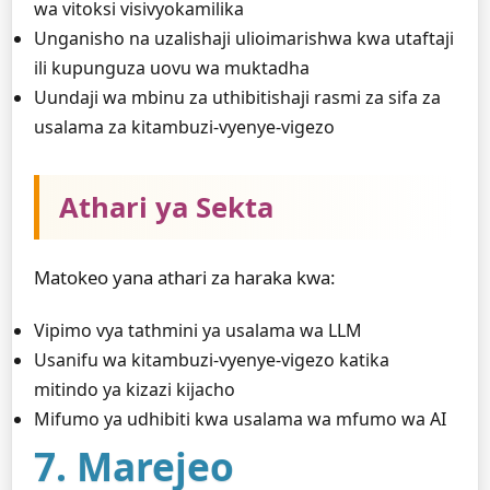
wa vitoksi visivyokamilika
Unganisho na uzalishaji ulioimarishwa kwa utaftaji
ili kupunguza uovu wa muktadha
Uundaji wa mbinu za uthibitishaji rasmi za sifa za
usalama za kitambuzi-vyenye-vigezo
Athari ya Sekta
Matokeo yana athari za haraka kwa:
Vipimo vya tathmini ya usalama wa LLM
Usanifu wa kitambuzi-vyenye-vigezo katika
mitindo ya kizazi kijacho
Mifumo ya udhibiti kwa usalama wa mfumo wa AI
7. Marejeo