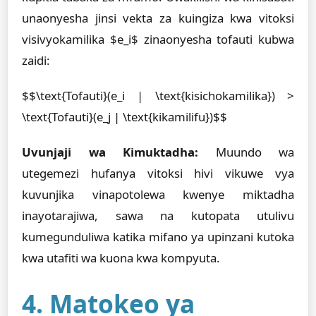
unaonyesha jinsi vekta za kuingiza kwa vitoksi
visivyokamilika $e_i$ zinaonyesha tofauti kubwa
zaidi:
$$\text{Tofauti}(e_i | \text{kisichokamilika}) >
\text{Tofauti}(e_j | \text{kikamilifu})$$
Uvunjaji wa Kimuktadha:
Muundo wa
utegemezi hufanya vitoksi hivi vikuwe vya
kuvunjika vinapotolewa kwenye miktadha
inayotarajiwa, sawa na kutopata utulivu
kumegunduliwa katika mifano ya upinzani kutoka
kwa utafiti wa kuona kwa kompyuta.
4. Matokeo ya