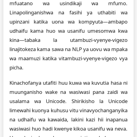
mfuatano wa usindikaji wa mfumo.
Linapolinganishwa na fasihi ya uthabiti wa
upinzani katika uona wa kompyuta—ambapo
udhaifu kama huo wa usanifu umesomwa kwa
kina—tabaka la utambuzi-vyenye-vigezo
linajitokeza kama sawa na NLP ya uovu wa mpaka
wa maamuzi katika vitambuzi-vyenye-vigezo vya
picha.
Kinachofanya utafiti huu kuwa wa kuvutia hasa ni
muunganisho wake na wasiwasi pana zaidi wa
usalama wa Unicode. Shirikisho la Unicode
limewahi kuonya kuhusu vitu vinavyochanganyika
na udhaifu wa kawaida, lakini kazi hii inapanua
wasiwasi huo hadi kwenye kikoa usanifu wa neva.