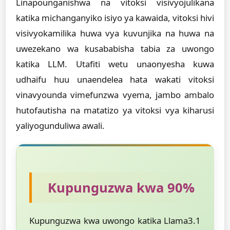
Linapounganishwa na vitoksi visivyojulikana
katika michanganyiko isiyo ya kawaida, vitoksi hivi
visivyokamilika huwa vya kuvunjika na huwa na
uwezekano wa kusababisha tabia za uwongo
katika LLM. Utafiti wetu unaonyesha kuwa
udhaifu huu unaendelea hata wakati vitoksi
vinavyounda vimefunzwa vyema, jambo ambalo
hutofautisha na matatizo ya vitoksi vya kiharusi
yaliyogunduliwa awali.
Kupunguzwa kwa 90%
Kupunguzwa kwa uwongo katika Llama3.1