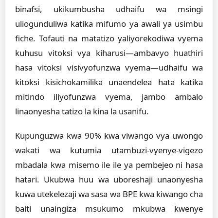
binafsi, ukikumbusha udhaifu wa msingi
uliogunduliwa katika mifumo ya awali ya usimbu
fiche. Tofauti na matatizo yaliyorekodiwa vyema
kuhusu vitoksi vya kiharusi—ambavyo huathiri
hasa vitoksi visivyofunzwa vyema—udhaifu wa
kitoksi kisichokamilika unaendelea hata katika
mitindo iliyofunzwa vyema, jambo ambalo
linaonyesha tatizo la kina la usanifu.
Kupunguzwa kwa 90% kwa viwango vya uwongo
wakati wa kutumia utambuzi-vyenye-vigezo
mbadala kwa misemo ile ile ya pembejeo ni hasa
hatari. Ukubwa huu wa uboreshaji unaonyesha
kuwa utekelezaji wa sasa wa BPE kwa kiwango cha
baiti unaingiza msukumo mkubwa kwenye