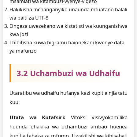
msamiati wa kitambuzi-vyenye-vigezo
Hakikisha mchanganyiko unaunda mfuatano halali
wa baiti za UTF-8
Ongeza uwezekano wa kistatisti wa kuunganishwa
kwa jozi
Thibitisha kuwa bigramu haionekani kwenye data
ya mafunzo
3.2 Uchambuzi wa Udhaifu
Utaratibu wa udhaifu hufanya kazi kupitia njia tatu
kuu:
Utata wa Kutafsiri:
Vitoksi visivyokamilika
huunda uhakika wa uchambuzi ambao huenea
kupitia tabaka za mfumo. Uwakilishi wa kihisabati