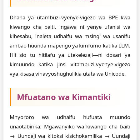
Dhana ya utambuzi-vyenye-vigezo wa BPE kwa
kiwango cha baiti, ingawa ni yenye ufanisi wa
kihesabu, inaleta udhaifu wa msingi wa usanifu
ambao huunda mapengo ya kimfumo katika LLM.
Hii sio tu hitilafu ya utekelezaji—ni dosari ya
kimuundo katika jinsi vitambuzi-vyenye-vigezo
vya kisasa vinavyoshughulikia utata wa Unicode.
Mfuatano wa Kimantiki
Mnyororo wa udhaifu hufuata muundo
unaotabirika: Mgawanyiko wa kiwango cha baiti
→ Uundaji wa kitoksi kisichokamilika → Uundaji