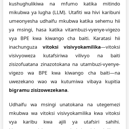
kushughulikiwa na mfumo katika mitindo
mikubwa ya lugha (LLM). Utafiti wa hivi karibuni
umeonyesha udhaifu mkubwa katika sehemu hii
ya msingi, hasa katika vitambuzi-vyenye-vigezo
vya BPE kwa kiwango cha baiti. Karatasi hii
inachunguza
vitoksi visivyokamilika
—vitoksi
visivyoweza kutafsiriwa vilivyo na baiti
zisizofuatana zinazotokana na utambuzi-vyenye-
vigezo wa BPE kwa kiwango cha baiti—na
uwezekano wao wa kutumiwa vibaya kupitia
bigramu zisizowezekana
.
Udhaifu wa msingi unatokana na utegemezi
mkubwa wa vitoksi visivyokamilika kwa vitoksi
vya karibu kwa ajili ya utafsiri sahihi.