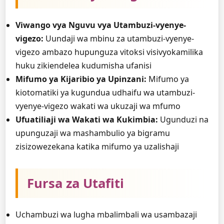
Viwango vya Nguvu vya Utambuzi-vyenye-
vigezo:
Uundaji wa mbinu za utambuzi-vyenye-
vigezo ambazo hupunguza vitoksi visivyokamilika
huku zikiendelea kudumisha ufanisi
Mifumo ya Kijaribio ya Upinzani:
Mifumo ya
kiotomatiki ya kugundua udhaifu wa utambuzi-
vyenye-vigezo wakati wa ukuzaji wa mfumo
Ufuatiliaji wa Wakati wa Kukimbia:
Ugunduzi na
upunguzaji wa mashambulio ya bigramu
zisizowezekana katika mifumo ya uzalishaji
Fursa za Utafiti
Uchambuzi wa lugha mbalimbali wa usambazaji