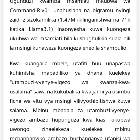
Ugunduzi kwamba msamiati mkubwa wa
Command-R-v01 unahusiana na bigramu nyingi
zaidi zisizokamilika (1.47M ikilinganishwa na 71k
katika Llama3.1) inaonyesha kuwa kuongeza
ukubwa wa msamiati bila kushughulikia suala hili
la msingi kunaweza kuongeza eneo la shambulio.
Kwa kuangalia mbele, utafiti huu unapaswa
kuhimisha mabadiliko ya dhana kuelekea
"utambuzi-vyenye-vigezo wa kwanza-kwa-
usalama" sawa na kukubalika kwa jamii ya usimbu
fiche wa vitu vya msingi vilivyothibitishwa kuwa
salama. Mbinu mbadala za utambuzi-vyenye-
vigezo ambazo hupunguza kwa kiasi kikubwa
uwongo zinaelekeza kuelekea mbinu
mchanganyiko ambazo huchanganya ufanisi wa