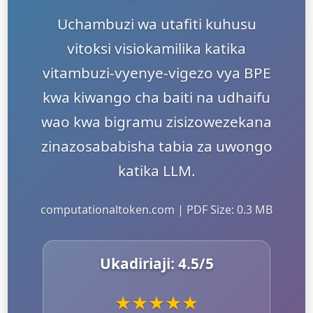
Uchambuzi wa utafiti kuhusu
vitoksi visiokamilika katika
vitambuzi-vyenye-vigezo vya BPE
kwa kiwango cha baiti na udhaifu
wao kwa bigramu zisizowezekana
zinazosababisha tabia za uwongo
katika LLM.
computationaltoken.com | PDF Size: 0.3 MB
Ukadiriaji:
4.5
/5
★
★
★
★
★