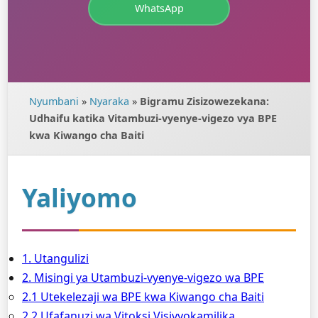
WhatsApp
Nyumbani
»
Nyaraka
»
Bigramu Zisizowezekana:
Udhaifu katika Vitambuzi-vyenye-vigezo vya BPE
kwa Kiwango cha Baiti
Yaliyomo
1. Utangulizi
2. Misingi ya Utambuzi-vyenye-vigezo wa BPE
2.1 Utekelezaji wa BPE kwa Kiwango cha Baiti
2.2 Ufafanuzi wa Vitoksi Visivyokamilika