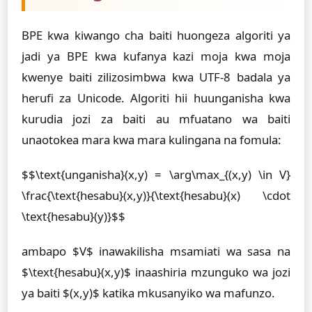
BPE kwa kiwango cha baiti huongeza algoriti ya
jadi ya BPE kwa kufanya kazi moja kwa moja
kwenye baiti zilizosimbwa kwa UTF-8 badala ya
herufi za Unicode. Algoriti hii huunganisha kwa
kurudia jozi za baiti au mfuatano wa baiti
unaotokea mara kwa mara kulingana na fomula:
$$\text{unganisha}(x,y) = \arg\max_{(x,y) \in V}
\frac{\text{hesabu}(x,y)}{\text{hesabu}(x) \cdot
\text{hesabu}(y)}$$
ambapo $V$ inawakilisha msamiati wa sasa na
$\text{hesabu}(x,y)$ inaashiria mzunguko wa jozi
ya baiti $(x,y)$ katika mkusanyiko wa mafunzo.