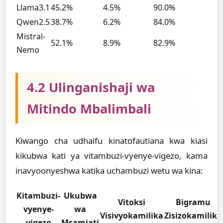
Llama3.1
45.2%
4.5%
90.0%
Qwen2.5
38.7%
6.2%
84.0%
Mistral-
52.1%
8.9%
82.9%
Nemo
4.2 Ulinganishaji wa
Mitindo Mbalimbali
Kiwango cha udhaifu kinatofautiana kwa kiasi
kikubwa kati ya vitambuzi-vyenye-vigezo, kama
inavyoonyeshwa katika uchambuzi wetu wa kina:
Kitambuzi-
Ukubwa
Vitoksi
Bigramu
vyenye-
wa
Visivyokamilika
Zisizokamilika
vigezo
Msamiati