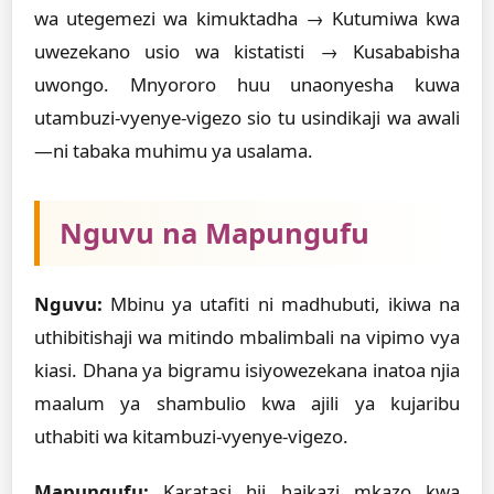
wa utegemezi wa kimuktadha → Kutumiwa kwa
uwezekano usio wa kistatisti → Kusababisha
uwongo. Mnyororo huu unaonyesha kuwa
utambuzi-vyenye-vigezo sio tu usindikaji wa awali
—ni tabaka muhimu ya usalama.
Nguvu na Mapungufu
Nguvu:
Mbinu ya utafiti ni madhubuti, ikiwa na
uthibitishaji wa mitindo mbalimbali na vipimo vya
kiasi. Dhana ya bigramu isiyowezekana inatoa njia
maalum ya shambulio kwa ajili ya kujaribu
uthabiti wa kitambuzi-vyenye-vigezo.
Mapungufu:
Karatasi hii haikazi mkazo kwa