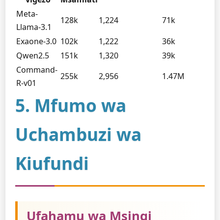
Meta-
128k
1,224
71k
Llama-3.1
Exaone-3.0
102k
1,222
36k
Qwen2.5
151k
1,320
39k
Command-
255k
2,956
1.47M
R-v01
5. Mfumo wa
Uchambuzi wa
Kiufundi
Ufahamu wa Msingi