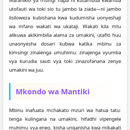
Mafanikio ya msingi hapa ni kutambua kwamba
utofauti wa toki sio tu jambo la ziada—ni jambo
lisiloweza kubishana kwa kudumisha uonyeshaji
wa mfano wakati wa ukataji. Wakati kila mtu
alikuwa akikimbilia alama za umakini, utafiti huu
unaonyesha dosari kubwa katika mbinu za
kimsingi zinalenga umuhimu: zinajenga vyumba
vya kurudia sauti vya toki zinazofanana zenye
umakini wa juu.
Mkondo wa Mantiki
Mbinu inafuata mchakato mzuri wa hatua tatu:
tenga kulingana na umakini, hifadhi vipengele
muhimu vya eneo, kisha unganisha kwa mikakati