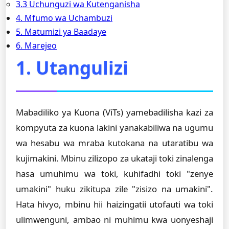
3.3 Uchunguzi wa Kutenganisha
4. Mfumo wa Uchambuzi
5. Matumizi ya Baadaye
6. Marejeo
1. Utangulizi
Mabadiliko ya Kuona (ViTs) yamebadilisha kazi za
kompyuta za kuona lakini yanakabiliwa na ugumu
wa hesabu wa mraba kutokana na utaratibu wa
kujimakini. Mbinu zilizopo za ukataji toki zinalenga
hasa umuhimu wa toki, kuhifadhi toki "zenye
umakini" huku zikitupa zile "zisizo na umakini".
Hata hivyo, mbinu hii haizingatii utofauti wa toki
ulimwenguni, ambao ni muhimu kwa uonyeshaji