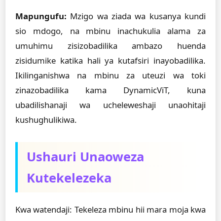
Mapungufu:
Mzigo wa ziada wa kusanya kundi
sio mdogo, na mbinu inachukulia alama za
umuhimu zisizobadilika ambazo huenda
zisidumike katika hali ya kutafsiri inayobadilika.
Ikilinganishwa na mbinu za uteuzi wa toki
zinazobadilika kama DynamicViT, kuna
ubadilishanaji wa ucheleweshaji unaohitaji
kushughulikiwa.
Ushauri Unaoweza
Kutekelezeka
Kwa watendaji: Tekeleza mbinu hii mara moja kwa