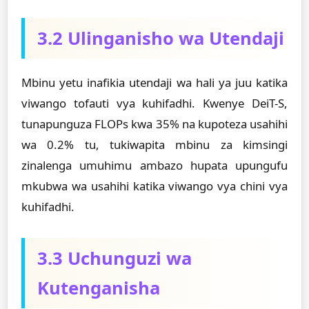
3.2 Ulinganisho wa Utendaji
Mbinu yetu inafikia utendaji wa hali ya juu katika
viwango tofauti vya kuhifadhi. Kwenye DeiT-S,
tunapunguza FLOPs kwa 35% na kupoteza usahihi
wa 0.2% tu, tukiwapita mbinu za kimsingi
zinalenga umuhimu ambazo hupata upungufu
mkubwa wa usahihi katika viwango vya chini vya
kuhifadhi.
3.3 Uchunguzi wa
Kutenganisha