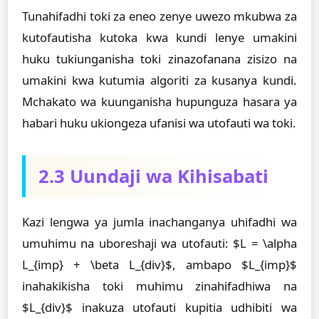
Tunahifadhi toki za eneo zenye uwezo mkubwa za
kutofautisha kutoka kwa kundi lenye umakini
huku tukiunganisha toki zinazofanana zisizo na
umakini kwa kutumia algoriti za kusanya kundi.
Mchakato wa kuunganisha hupunguza hasara ya
habari huku ukiongeza ufanisi wa utofauti wa toki.
2.3 Uundaji wa Kihisabati
Kazi lengwa ya jumla inachanganya uhifadhi wa
umuhimu na uboreshaji wa utofauti: $L = \alpha
L_{imp} + \beta L_{div}$, ambapo $L_{imp}$
inahakikisha toki muhimu zinahifadhiwa na
$L_{div}$ inakuza utofauti kupitia udhibiti wa