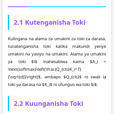
2.1 Kutenganisha Toki
Kulingana na alama za umakini za toki za darasa,
tunatenganisha toki katika makundi yenye
umakini na yasiyo na umakini. Alama ya umakini
ya toki $i$ inahesabiwa kama $A_i =
\text{softmax}\left(\frac{Q_{cls}K_i^T}
{\sqrt{d}}\right)$, ambapo $Q_{cls}$ ni swali la
toki ya darasa na $K_i$ ni ufunguo wa toki $i$.
2.2 Kuunganisha Toki