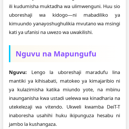
ili kudumisha muktadha wa ulimwenguni. Huu sio
uboreshaji wa kidogo—ni mabadiliko ya
kimuundo yanayoshughulikia mvutano wa msingi
kati ya ufanisi na uwezo wa uwakilishi.
Nguvu na Mapungufu
Nguvu:
Lengo la uboreshaji maradufu lina
mantiki ya kihisabati, matokeo ya kimajaribio ni
ya kulazimisha katika miundo yote, na mbinu
inaunganisha kwa ustadi uelewa wa kinadharia na
utekelezaji wa vitendo. Ukweli kwamba DeiT-T
inaboresha usahihi huku ikipunguza hesabu ni
jambo la kushangaza.