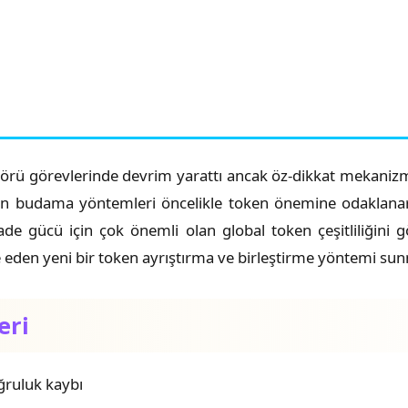
lı görü görevlerinde devrim yarattı ancak öz-dikkat mekani
n budama yöntemleri öncelikle token önemine odaklanarak
fade gücü için çok önemli olan global token çeşitliliğini
ze eden yeni bir token ayrıştırma ve birleştirme yöntemi su
eri
ğruluk kaybı