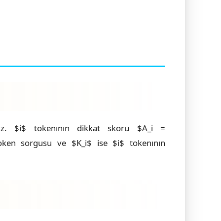
oruz. $i$ tokenının dikkat skoru $A_i =
f token sorgusu ve $K_i$ ise $i$ tokenının