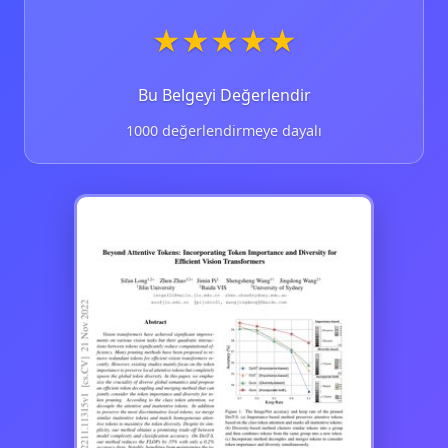
★
★
★
★
★
Bu Belgeyi Değerlendir
1000 değerlendirmeye dayalı