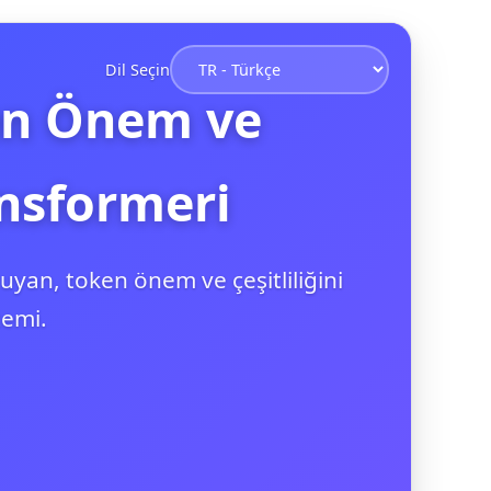
Dil Seçin
ken Önem ve
ansformeri
uyan, token önem ve çeşitliliğini
temi.