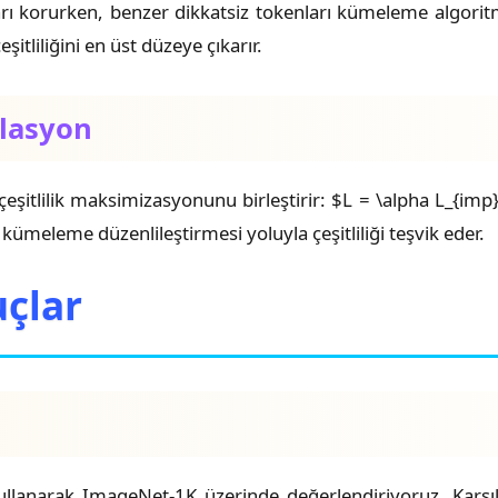
arı korurken, benzer dikkatsiz tokenları kümeleme algoritm
şitliliğini en üst düzeye çıkarır.
lasyon
itlilik maksimizasyonunu birleştirir: $L = \alpha L_{imp}
ümeleme düzenlileştirmesi yoluyla çeşitliliği teşvik eder.
uçlar
ullanarak ImageNet-1K üzerinde değerlendiriyoruz. Karş