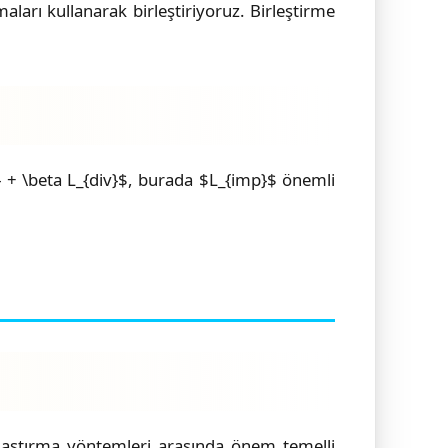
aları kullanarak birleştiriyoruz. Birleştirme
 + \beta L_{div}$, burada $L_{imp}$ önemli
ılaştırma yöntemleri arasında önem temelli