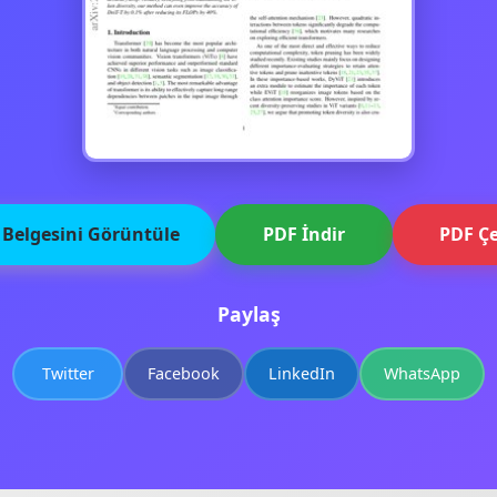
 Belgesini Görüntüle
PDF İndir
PDF Çe
Paylaş
Twitter
Facebook
LinkedIn
WhatsApp