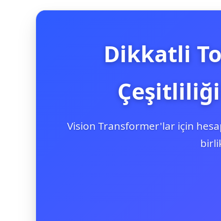
Dikkatli T
Çeşitlili
Vision Transformer'lar için hesa
birl