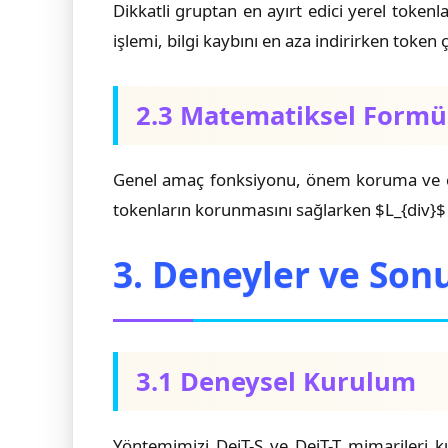
Dikkatli gruptan en ayırt edici yerel tokenl
işlemi, bilgi kaybını en aza indirirken token çe
2.3 Matematiksel Formü
Genel amaç fonksiyonu, önem koruma ve çeş
tokenların korunmasını sağlarken $L_{div}$ k
3. Deneyler ve Son
3.1 Deneysel Kurulum
Yöntemimizi DeiT-S ve DeiT-T mimarileri k