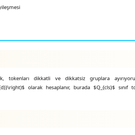
yileşmesi
k, tokenları dikkatli ve dikkatsiz gruplara ayırıy
sqrt{d}}\right)$ olarak hesaplanır, burada $Q_{cls}$ sını