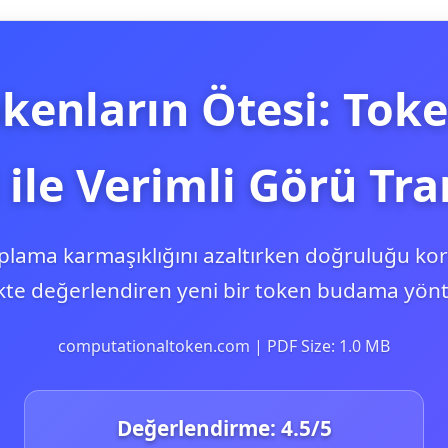
okenların Ötesi: To
ği ile Verimli Görü Tr
plama karmaşıklığını azaltırken doğruluğu kor
ikte değerlendiren yeni bir token budama yön
computationaltoken.com | PDF Size: 1.0 MB
Değerlendirme:
4.5
/5