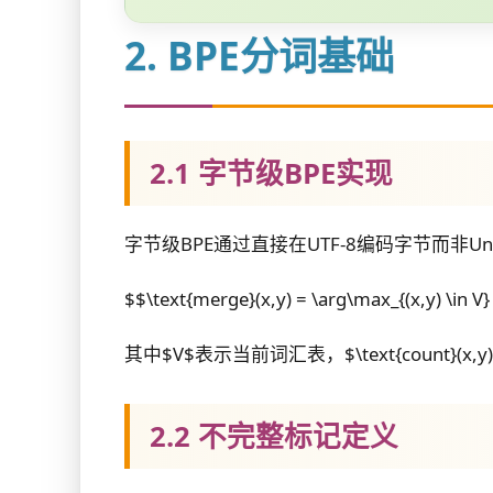
2. BPE分词基础
2.1 字节级BPE实现
字节级BPE通过直接在UTF-8编码字节而非
$$\text{merge}(x,y) = \arg\max_{(x,y) \in V} 
其中$V$表示当前词汇表，$\text{count}(
2.2 不完整标记定义