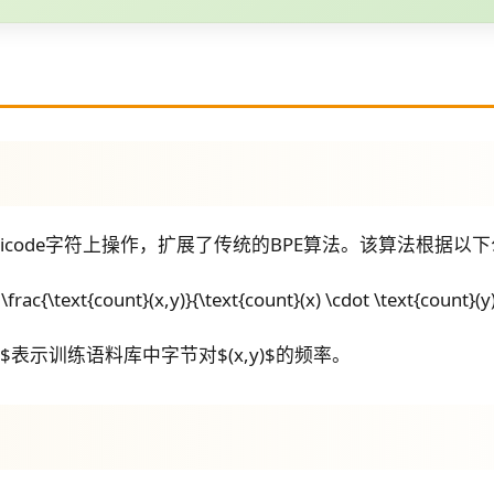
Unicode字符上操作，扩展了传统的BPE算法。该算法根
\frac{\text{count}(x,y)}{\text{count}(x) \cdot \text{count}(y
x,y)$表示训练语料库中字节对$(x,y)$的频率。