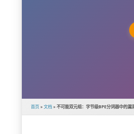
首页
»
文档
»
不可能双元组：字节级BPE分词器中的漏